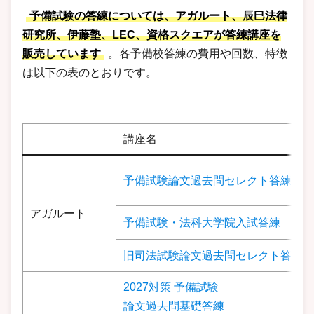
予備試験の答練については、
アガルート
、
辰巳法律
研究所
、
伊藤塾
、
LEC
、
資格スクエア
が答練講座を
販売しています
。各予備校答練の費用や回数、特徴
は以下の表のとおりです。
講座名
予備試験論文過去問セレクト答練
アガルート
予備試験・法科大学院入試答練
旧司法試験論文過去問セレクト答練
2027対策 予備試験
論文過去問基礎答練