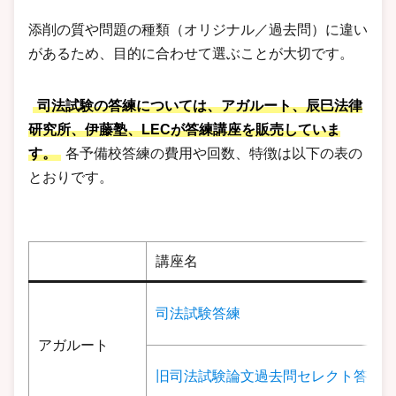
添削の質や問題の種類（オリジナル／過去問）に違い
があるため、目的に合わせて選ぶことが大切です。
司法試験の答練については、
アガルート
、
辰巳法律
研究所
、
伊藤塾
、
LEC
が答練講座を販売していま
す。
各予備校答練の費用や回数、特徴は以下の表の
とおりです。
講座名
司法試験答練
アガルート
旧司法試験論文過去問セレクト答練