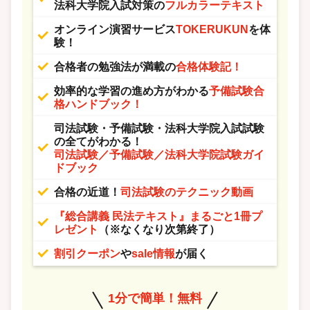
法科大学院入試対策の
フルカラーテキスト
オンライン演習サービス
TOKERUKUN
を体
験！
合格者の勉強法が満載の
合格体験記！
効率的な学習の進め方がわかる
予備試験合
格ハンドブック！
司法試験・予備試験・法科大学院入試試験
の全てがわかる！
司法試験／予備試験／法科大学院試験ガイ
ドブック
合格の近道！
司法試験のテクニック動画
『総合講義 民法テキスト』まるごと1冊プ
レゼント
（※なくなり次第終了）
割引クーポン
や
sale情報
が届く
1分で簡単！無料