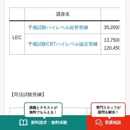
講座名
費
予備試験ハイレベル短答答練
35,200円〜1
LEC
13,750円～
予備試験CBTハイレベル論文答練
120,450円
【司法試験答練】
講義とテキストが
専門スタッフが
無料でもらえる！
疑問を解決！
講座名
費用
資料請求・無料体験
受講相談
クール別：60,800