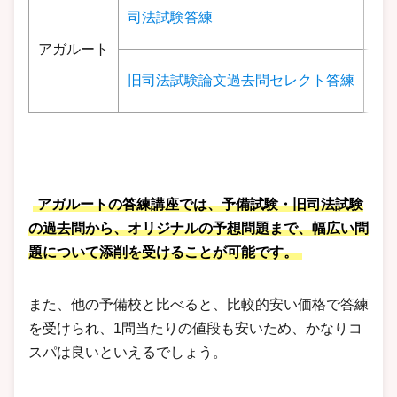
36
司法試験答練
（
アガルート
57
旧司法試験論文過去問セレクト答練
（
アガルートの答練講座では、予備試験・旧司法試験
の過去問から、オリジナルの予想問題まで、幅広い問
題について添削を受けることが可能です。
また、他の予備校と比べると、比較的安い価格で答練
を受けられ、1問当たりの値段も安いため、かなりコ
スパは良いといえるでしょう。