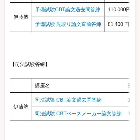
予備試験CBT論文過去問答練
110,000円
伊藤塾
予備試験 先取り論文直前答練
81,400 円
【司法試験答練】
講座名
費用
司法試験 CBT論文過去問答練
128,
伊藤塾
司法試験 CBTペースメーカー論文答練
118,