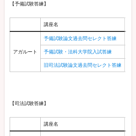
【予備試験答練】
講座名
費
予備試験論文過去問セレクト答練
57
アガルート
予備試験・法科大学院入試答練
10
旧司法試験論文過去問セレクト答練
57
【司法試験答練】
講座名
費