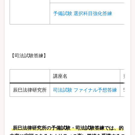
予備試験 選択科目強化答練
【司法試験答練】
講座名
費用
辰巳法律研究所
司法試験 ファイナル予想答練
58,2
辰巳法律研究所の予備試験・司法試験答練では、的