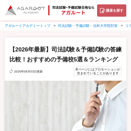
講座を探す
アガルートアカデミートップ
司法試験・予備試験・法科大学院対策
コ
【2026年最新】司法試験＆予備試験の答練
比較！おすすめの予備校5選＆ランキング
本ページにはプロモーションが
2026年08月03日更新
含まれていることがあります