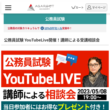
カート
マイページ
公務員試験
公務員の対象カリキュラムで
10%OFFセール
実施中！
公務員試験 YouTubeLive開催！講師による受講相談会