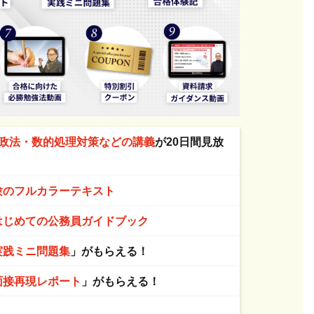
政法・数的処理対策などの講義
が20日間見放
験のフルカラーテキスト
はじめての公務員ガイドブック
実践ミニ問題集
」がもらえる！
面接再現レポート
」がもらえる！
！