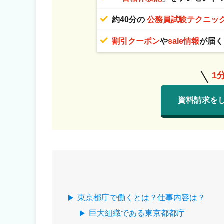
約40分の
公務員試験テクニッ
割引クーポン
や
sale情報
が届く
1
資料請求を
東京都庁で働くとは？仕事内容は？
巨大組織である東京都都庁