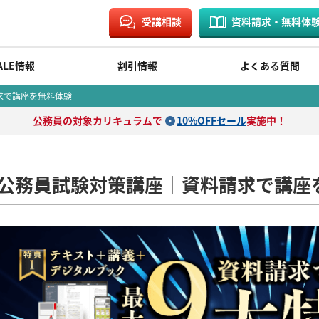
受講相談
資料請求・無料体
ALE情報
割引情報
よくある質問
求で講座を無料体験
公務員の対象カリキュラムで
10%OFFセール
実施中！
公務員試験対策講座｜資料請求で講座