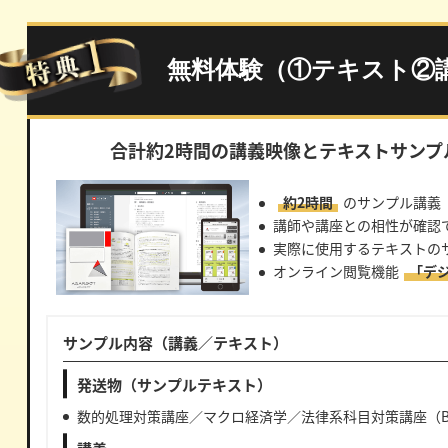
無料体験（①テキスト②
合計約2時間の講義映像と
テキストサンプ
約2時間
のサンプル講義
講師や講座との相性が確認
実際に使用するテキストの
オンライン閲覧機能
「デ
サンプル内容（講義／テキスト）
発送物（サンプルテキスト）
数的処理対策講座／マクロ経済学／法律系科目対策講座（B