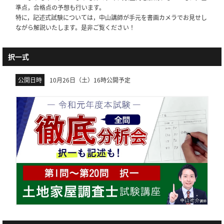
準点，合格点の予想も行います。
特に，記述式試験については，中山講師が手元を書画カメラでお見せし
ながら解説いたします。是非ご覧ください！
択一式
公開日時
10月26日（土）16時公開予定