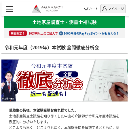
カート
マイページ
土地家屋調査士・測量士補試験
期間限定！
10万円以上のご購入で
1000円分のPayPayポイントがもらえる！
令和元年度（2019年）本試験 全問徹底分析会
受験生の皆様，本試験受験お疲れ様でした。
土地家屋調査士試験を知り尽くした中山祐介講師が令和元年度本試験を
徹底的に分析いたします。
どこよりも早く，どこよりも深く，本試験全問を解説するとともに，基