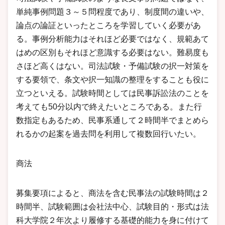
単純事例問題３～５問程度であり、制度間の違いや、
論点の論証といったところを学習していく必要があ
る。事例分析能力はそれほど必要ではなく、規範あて
はめの区別もそれほど意識する必要はない。難易度も
さほど高くはない。司法試験・予備試験の択一対策を
する要領で、条文や択一知識の整理をすることも役に
立つといえる。試験時間としては民事訴訟法のことを
考えても50分以内で終えたいところである。また行
数指定もあるため、民事系通して２時間半でまとめら
れるかの起案を過去問を利用して複数回行いたい。
商法
募集要項によると、商法を含む民事法の試験時間は２
時間半、試験範囲は会社法中心、試験目的・形式は法
科大学院２年次より履修する基礎的能力を身に付けて