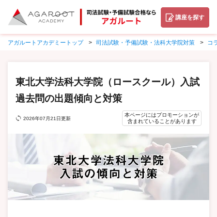
講座を探す
アガルートアカデミートップ
司法試験・予備試験・法科大学院対策
コ
東北大学法科大学院（ロースクール）入試
過去問の出題傾向と対策
本ページにはプロモーションが
2026年07月21日更新
含まれていることがあります