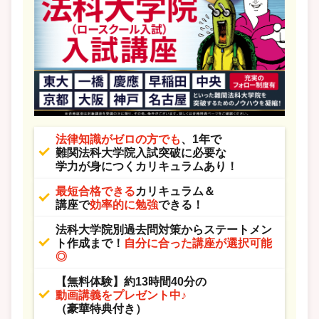
法律知識がゼロの方でも
、1年で
難関法科大学院入試突破に必要な
学力が身につくカリキュラムあり！
最短合格できる
カリキュラム＆
講座で
効率的に勉強
できる！
法科大学院別過去問対策からステートメン
ト作成まで！
自分に合った講座が選択可能
◎
【無料体験】約13時間40分の
動画講義をプレゼント中♪
（豪華特典付き）