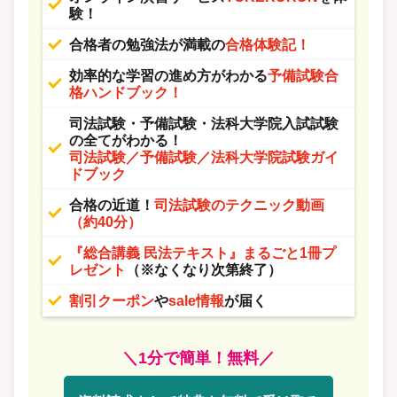
験！
合格者の勉強法が満載の
合格体験記！
効率的な学習の進め方がわかる
予備試験合
格ハンドブック！
司法試験・予備試験・法科大学院入試試験
の全てがわかる！
司法試験／予備試験／法科大学院試験ガイ
ドブック
合格の近道！
司法試験のテクニック動画
（約40分）
『総合講義 民法テキスト』まるごと1冊プ
レゼント
（※なくなり次第終了）
割引クーポン
や
sale情報
が届く
＼1分で簡単！無料／