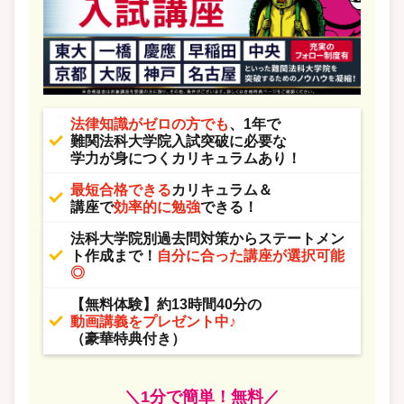
法律知識がゼロの方でも
、1年で
難関法科大学院入試突破に必要な
学力が身につくカリキュラムあり！
最短合格できる
カリキュラム＆
講座で
効率的に勉強
できる！
法科大学院別過去問対策からステートメン
ト作成まで！
自分に合った講座が選択可能
◎
【無料体験】約13時間40分の
動画講義をプレゼント中♪
（豪華特典付き）
＼1分で簡単！無料／