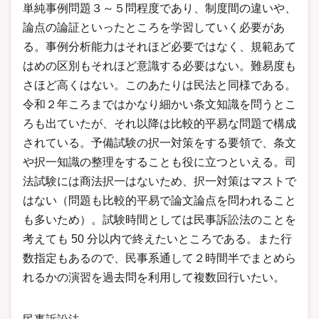
単純事例問題３～５問程度であり、制度間の違いや、
論点の論証といったところを学習していく必要があ
る。事例分析能力はそれほど必要ではなく、規範あて
はめの区別もそれほど意識する必要はない。難易度も
さほど高くはない。このあたりは民法と同様である。
令和２年ころまではかなり細かい条文知識を問うとこ
ろも出ていたが、それ以降は比較的平易な問題で構成
されている。予備試験の択一対策をする要領で、条文
や択一知識の整理をすることも役に立つといえる。司
法試験には商法択一はないため、択一対策はマストで
はない（問題も比較的平易で論文論点を問われること
も多いため）。試験時間としては民事訴訟法のことを
考えても 50 分以内で終えたいところである。また行
数指定もあるので、民事系通して２時間半でまとめら
れるかの演習を過去問を利用して複数回行いたい。