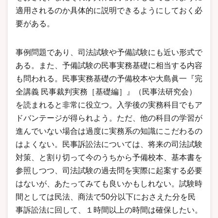
適用されるのか具体的に説明できるようにしておく必
要がある。
事例問題であり、司法試験や予備試験にも近い形式で
ある。また、予備試験の民事実務基礎に相当する内容
も問われる。民事実務基礎の予備校本や大島眞一『完
全講義 民事裁判実務［基礎編］』（民事法研究会）
を読まれると非常に役立つ。入学後の実務科目でもア
ドバンテージが得られよう。ただ、他の科目の学習が
進んでいない場合は過度に実務系の知識にこだわるの
はよくない。民事訴訟法については、将来の司法試験
対策、と割り切って今のうちから予備校本、基本書を
参照しつつ、司法試験の過去問を実際に起案する必要
はないが、あたってみても良いかもしれない。試験時
間としては民法、商法で50分以下におさえた分を民
事訴訟法に回して、１時間以上の時間は確保したい。