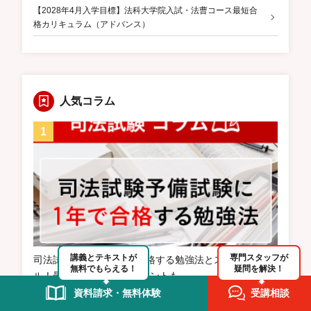
【2028年4月入学目標】法科大学院入試・法曹コース最短合
格カリキュラム（アドバンス）
人気コラム
講義とテキストが
専門スタッフが
司法試験予備試験に1年合格する勉強法とスケジュー
無料でもらえる！
疑問を解決！
ル！最短合格する対策ポイントも
資料請求・無料体験
受講相談