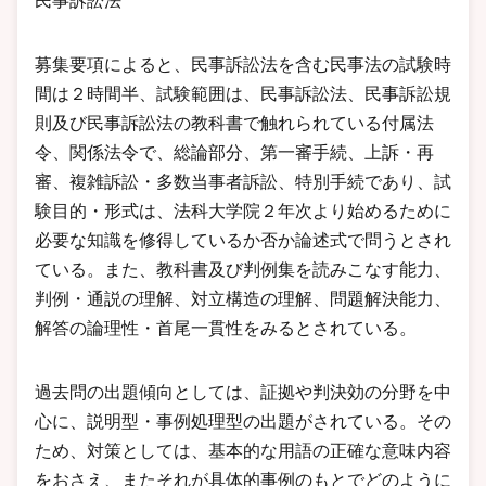
民事訴訟法
募集要項によると、民事訴訟法を含む民事法の試験時
間は２時間半、試験範囲は、民事訴訟法、民事訴訟規
則及び民事訴訟法の教科書で触れられている付属法
令、関係法令で、総論部分、第一審手続、上訴・再
審、複雑訴訟・多数当事者訴訟、特別手続であり、試
験目的・形式は、法科大学院２年次より始めるために
必要な知識を修得しているか否か論述式で問うとされ
ている。また、教科書及び判例集を読みこなす能力、
判例・通説の理解、対立構造の理解、問題解決能力、
解答の論理性・首尾一貫性をみるとされている。
過去問の出題傾向としては、証拠や判決効の分野を中
心に、説明型・事例処理型の出題がされている。その
ため、対策としては、基本的な用語の正確な意味内容
をおさえ、またそれが具体的事例のもとでどのように