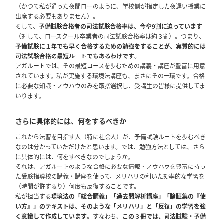
（かつて私が通った夜間ローのように、学校側が指定した夜遅い授業に
出席する必要もありません）。
そして、
予備試験合格者の司法試験合格率は、今や9割に迫っています
（対して、ロースクール卒業者の司法試験合格率は約３割）。つまり、
予備試験に１年でも早く合格するための勉強をすることが、実質的には
司法試験合格の最短ルートでもあるわけです
。
アガルートでは、その最短コースを歩むための講義・講座が豊富に用意
されています。私が実施する環境法講座も、まさにその一環です。合格
に必要な知識・ノウハウのみを取捨選択し、受講生の皆様に提供してま
いります。
さらに具体的には、何をするべきか
これから法曹を目指す人（特に社会人）が、予備試験ルートを歩むべき
なのは分かっていただけたと思います。では、勉強方法としては、さら
に具体的には、何をすべきなのでしょうか。
それは、アガルートのような合格に必要な情報・ノウハウを豊富に持っ
た受験指導校の講義・講座を使って、メリハリの利いた効率的な学習を
（時間が許す限り）何度も反復することです。
私が担当する
環境法の「総合講義」「過去問解析講座」「論証集の『使
い方』」のテキストは、そのような「メリハリ」と「反復」の学習を強
く意識して作成しています
。すなわち、
この３冊では、司法試験・予備