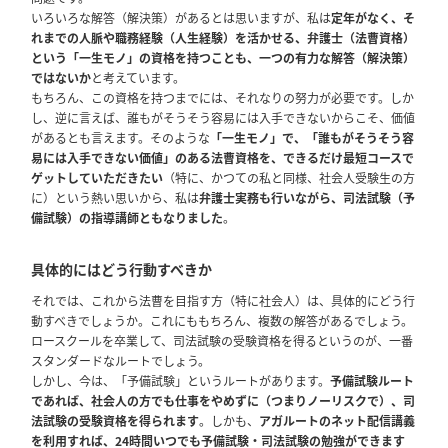
いろいろな解答（解決策）があるとは思いますが、私は
定年がなく、そ
れまでの人脈や職務経験（人生経験）を活かせる、弁護士（法曹資格）
という「一生モノ」の資格を持つことも、一つの有力な解答（解決策）
ではないか
と考えています。
もちろん、この資格を持つまでには、それなりの努力が必要です。しか
し、逆に言えば、誰もがそうそう容易には入手できないからこそ、価値
があるとも言えます。そのような
「一生モノ」で、「誰もがそうそう容
易には入手できない価値」のある法曹資格を、できるだけ最短コースで
ゲットしていただきたい
（特に、かつての私と同様、社会人受験生の方
に）という熱い思いから、私は
弁護士実務も行いながら、司法試験（予
備試験）の指導講師ともなりました
。
具体的にはどう行動すべきか
それでは、これから法曹を目指す方（特に社会人）は、具体的にどう行
動すべきでしょうか。これにももちろん、複数の解答があるでしょう。
ロースクールを卒業して、司法試験の受験資格を得るというのが、一番
スタンダードなルートでしょう。
しかし、今は、「予備試験」というルートがあります。
予備試験ルート
であれば、社会人の方でも仕事をやめずに（つまりノーリスクで）、司
法試験の受験資格を得られます
。しかも、
アガルートのネット配信講義
を利用すれば、24時間いつでも予備試験・司法試験の勉強ができます