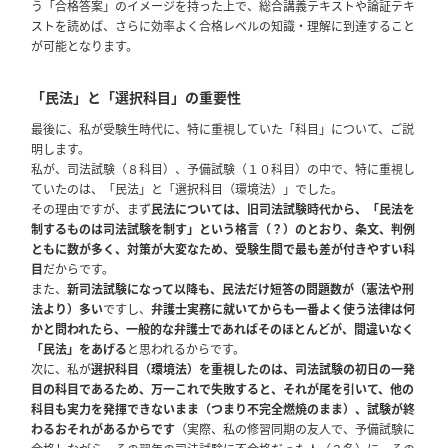
う「合格答案」のイメージを持った上で、総合講義テキストや論証テキ
ストを読めば、さらに効率よく合格レベルの知識・理解に到達すること
が可能となります。
「民法」と「選択科目」の重要性
最後に、私が受験生時代に、特に重視していた「科目」について、ご説
明します。
私が、司法試験（８科目）、予備試験（１０科目）の中で、特に重視し
ていたのは、「民法」と「選択科目（環境法）」でした。
その理由ですが、まず
民法については、旧司法試験時代から、「民法を
制するものは司法試験を制す」という格言（？）のとおり、条文、判例
ともに数が多く、対策が大変なため、受験生間で最も差が付きやすい科
目
だからです。
また、
新司法試験になって以降も、民法だけ短答の問題数が（憲法や刑
法より）多い
ですし、
弁護士実務に就いてからも一番よく使う法律は何
かと問われたら、一般的な弁護士であればそのほとんどが、間違いなく
「民法」をあげる
と思われるからです。
次に、私が
選択科目（環境法）を重視したのは、司法試験の初日の一発
目の科目であるため、万一これで失敗すると、それが尾を引いて、他の
科目も実力を発揮できないまま（つまり不完全燃焼のまま）、試験が終
わるおそれがあるからです
（実際、私の修習同期の友人で、予備試験に