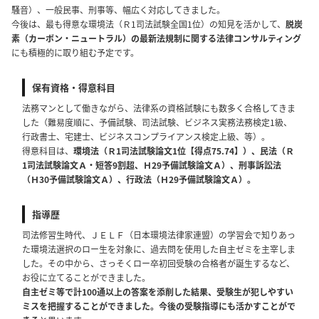
騒音）、一般民事、刑事等、幅広く対応してきました。
今後は、最も得意な環境法（Ｒ1司法試験全国1位）の知見を活かして、
脱炭
素（カーボン・ニュートラル）の最新法規制に関する法律コンサルティング
にも積極的に取り組む予定です。
保有資格・得意科目
法務マンとして働きながら、法律系の資格試験にも数多く合格してきま
した（難易度順に、予備試験、司法試験、ビジネス実務法務検定1級、
行政書士、宅建士、ビジネスコンプライアンス検定上級、等）。
得意科目は、
環境法（Ｒ1司法試験論文1位【得点75.74】）、民法（Ｒ
1司法試験論文Ａ・短答9割超、Ｈ29予備試験論文Ａ）、刑事訴訟法
（Ｈ30予備試験論文Ａ）、行政法（Ｈ29予備試験論文Ａ）。
指導歴
司法修習生時代、ＪＥＬＦ（日本環境法律家連盟）の学習会で知りあっ
た環境法選択のロー生を対象に、過去問を使用した自主ゼミを主宰しま
した。その中から、さっそくロー卒初回受験の合格者が誕生するなど、
お役に立てることができました。
自主ゼミ等で計100通以上の答案を添削した結果、受験生が犯しやすい
ミスを把握することができました。今後の受験指導にも活かすことがで