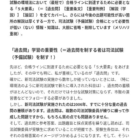
試験の環境法において（最短で）合格ラインに到達するために必要とな
る「５大要素」（＝【過去問】【重要条文】【重要判例】【解説（学
説）】【論証】）を全てカバーし、さらには今後の出題可能性が高い箇
所の解説は厚くする一方で、司法試験（予備試験）合格にとって必要性
が低い（ない）情報・知識は、大胆に省略・削除しています（メリハリ
重視）
。
「過去問」学習の重要性（＝過去問を制する者は司法試験
（予備試験）を制す！）
先ほど、合格ラインに到達するために必要となる「５大要素」をあげま
したが、その中でも特に、私が重視しているのが「過去問」です。
確かに、新司法試験の実施から数年しか経っていないときには、（特に
環境法のように新司法試験で新たに導入された科目は）、過去問の蓄積
がほとんどないので、それだけでは十分な試験対策にならず、市販の演
習書などでフォローする必要がありました。
しかし、
新司法試験が実施されたのは2006年、すでに十分な量の過去
問の蓄積があります。過去問は、複数の司法試験委員が練りに練って作
成した問題ですから、もちろん質の点でも問題ありません
。
そして、過去問と参考答案、出題趣旨と採点実感を繰り返し読めば、司
法試験委員が受験生に求めていることが把握でき、受験生各位は、それ
ぞれの合格答案のイメージがつかめるようになります。そして、そうい