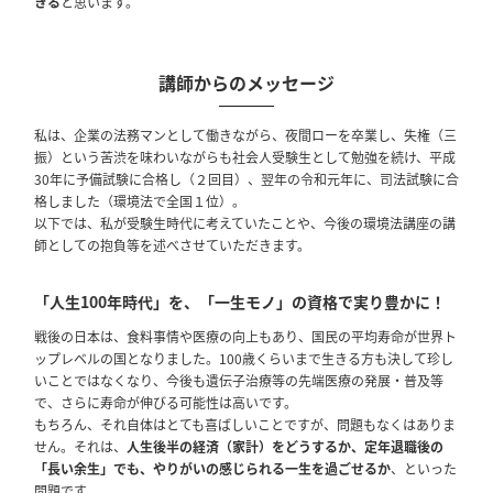
きる
と思います。
講師からのメッセージ
私は、企業の法務マンとして働きながら、夜間ローを卒業し、失権（三
振）という苦渋を味わいながらも社会人受験生として勉強を続け、平成
30年に予備試験に合格し（２回目）、翌年の令和元年に、司法試験に合
格しました（環境法で全国１位）。
以下では、私が受験生時代に考えていたことや、今後の環境法講座の講
師としての抱負等を述べさせていただきます。
「人生100年時代」を、「一生モノ」の資格で実り豊かに！
戦後の日本は、食料事情や医療の向上もあり、国民の平均寿命が世界ト
ップレベルの国となりました。100歳くらいまで生きる方も決して珍し
いことではなくなり、今後も遺伝子治療等の先端医療の発展・普及等
で、さらに寿命が伸びる可能性は高いです。
もちろん、それ自体はとても喜ばしいことですが、問題もなくはありま
せん。それは、
人生後半の経済（家計）をどうするか、定年退職後の
「長い余生」でも、やりがいの感じられる一生を過ごせるか
、といった
問題です。