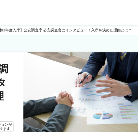
和3年度入庁】公安調査庁 公安調査官にインタビュー！入庁を決めた理由とは？
調
タ
理
ションが
ります