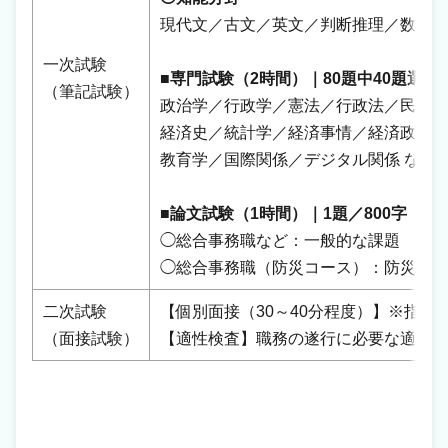
現代文／古文／英文／判断推理／数的推
一次試験
■専門試験（2時間）｜80題中40題選択
（筆記試験）
政治学／行政学／憲法／行政法／民法／
経済史／統計学／経済事情／経済政策／
教育学／国際関係／デジタル関係 など
■論文試験（1時間）｜1題／800字
◯総合事務職など：一般的な課題
◯総合事務職（防災コース）：防災、減
二次試験
【個別面接（30～40分程度）】※指定
（面接試験）
【適性検査】職務の遂行に必要な適性に