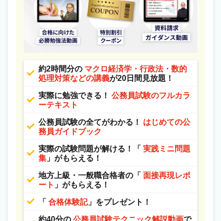
約2時間分の
マクロ経済学・行政法・数的
処理対策などの講義
が20日間見放題！
実際に勉強できる！
公務員試験のフルカラ
ーテキスト
公務員試験の全てがわかる！
はじめての公
務員ガイドブック
実際の試験問題が解ける！「
実践ミニ問題
集
」がもらえる！
地方上級・一般職合格者の「
面接再現レポ
ート
」がもらえる！
「
合格体験記
」をプレゼント！
約40分の
公務員試験テクニック解説動画
で