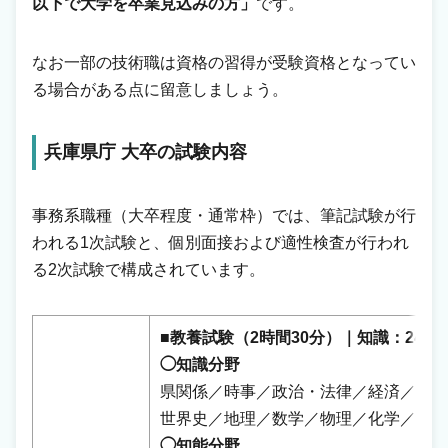
以下で大学を卒業見込みの方」
です。
なお一部の技術職は資格の習得が受験資格となってい
る場合がある点に留意しましょう。
兵庫県庁 大卒の試験内容
事務系職種（大卒程度・通常枠）では、筆記試験が行
われる1次試験と、個別面接および適性検査が行われ
る2次試験で構成されています。
■教養試験（2時間30分）｜知識：24題
◯知識分野
県関係／時事／政治・法律／経済／社会
世界史／地理／数学／物理／化学／生物
◯知能分野