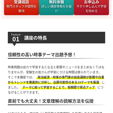
受講相談
無料体験
お申込み
専門スタッフが疑問を
詳しい講座情報をお届
今すぐ申し込んで学習
解消
け
を始める
講座の特長
信頼性の高い時事テーマ出題予想！
時事問題は自力で学習するとなると新聞やニュースをまとめなくてはな
りませんが、受験生の皆さんが学習にさける時間は限られています。
そこで本講座では、
政治経済・時事の専門家の田島講師が新聞や白書
からトレンドを徹底的に分析し、出題可能性のある15テーマを厳選
し
ました。
テーマに絞って学習することで、短期間で得点アップ
につ
なげることができます。
直前でも大丈夫！文章理解の読解方法を伝授