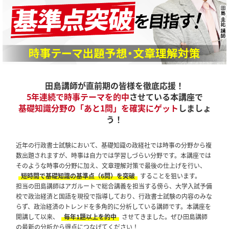
田島講師が直前期の皆様を徹底応援！
5年連続で時事テーマを的中
させている本講座で
基礎知識分野の「あと1問」を確実にゲット
しましょ
う！
近年の行政書士試験において、基礎知識の政経社では時事の分野から複
数出題されますが、時事は自力では学習しづらい分野です。本講座では
そのような時事の分野に加え、文章理解対策で最後の仕上げを行い、
短時間で基礎知識の基準点（6問）を突破
することを狙います。
担当の田島講師はアガルートで総合講義を担当する傍ら、大学入試予備
校で政治経済と国語を現役で指導しており、行政書士試験の内容のみな
らず、政治経済のトレンドを多角的に分析している講師です。本講座を
開講して以来、
毎年1題以上を的中
させてきました。ぜひ田島講師
の最新の分析から得点につなげてください！