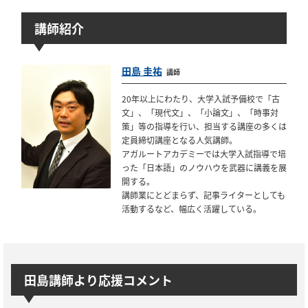
講師紹介
田島 圭祐
講師
20年以上にわたり、大学入試予備校で「古
文」、「現代文」、「小論文」、「時事対
策」等の指導を行い、担当する講座の多くは
定員締切講座となる人気講師。
アガルートアカデミーでは大学入試指導で培
った「日本語」のノウハウを武器に講義を展
開する。
講師業にとどまらず、記事ライターとしても
活動するなど、幅広く活躍している。
田島講師より応援コメント