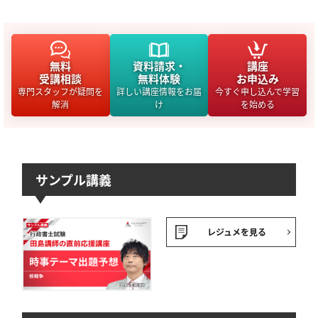
無料
資料請求・
講座
受講相談
無料体験
お申込み
専門スタッフが疑問を
詳しい講座情報をお届
今すぐ申し込んで学習
解消
け
を始める
サンプル講義
レジュメを見る