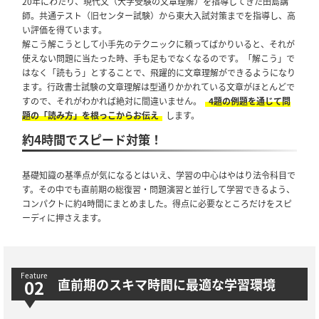
20年にわたり、現代文（大学受験の文章理解）を指導してきた田島講
師。共通テスト（旧センター試験）から東大入試対策までを指導し、高
い評価を得ています。
解こう解こうとして小手先のテクニックに頼ってばかりいると、それが
使えない問題に当たった時、手も足もでなくなるのです。「解こう」で
はなく「読もう」とすることで、飛躍的に文章理解ができるようになり
ます。行政書士試験の文章理解は型通りかかれている文章がほとんどで
すので、それがわかれば絶対に間違いません。
4題の例題を通じて問
題の「読み方」を根っこからお伝え
します。
約4時間でスピード対策！
基礎知識の基準点が気になるとはいえ、学習の中心はやはり法令科目で
す。その中でも直前期の総復習・問題演習と並行して学習できるよう、
コンパクトに約4時間にまとめました。得点に必要なところだけをスピ
ーディに押さえます。
直前期のスキマ時間に最適な学習環境