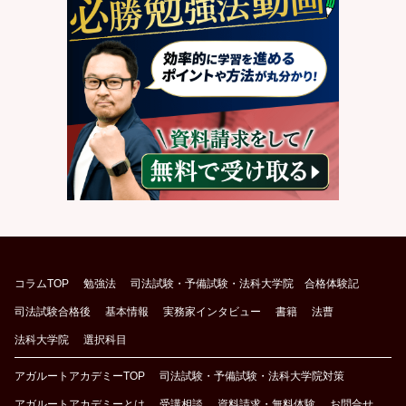
コラムTOP
勉強法
司法試験・予備試験・法科大学院 合格体験記
司法試験合格後
基本情報
実務家インタビュー
書籍
法曹
法科大学院
選択科目
アガルートアカデミーTOP
司法試験・予備試験・法科大学院対策
アガルートアカデミーとは
受講相談
資料請求・無料体験
お問合せ