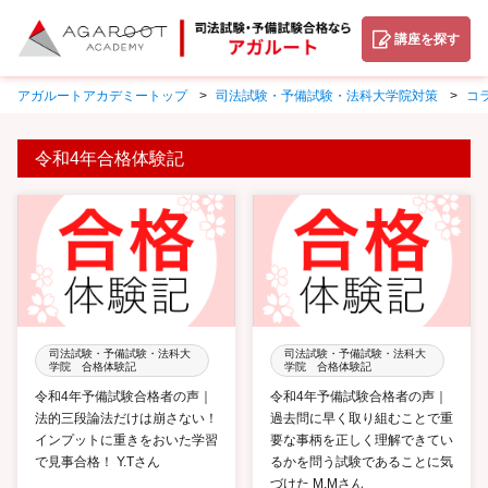
講座を探す
アガルートアカデミートップ
司法試験・予備試験・法科大学院対策
コ
令和4年合格体験記
司法試験・予備試験・法科大
司法試験・予備試験・法科大
学院 合格体験記
学院 合格体験記
令和4年予備試験合格者の声｜
令和4年予備試験合格者の声｜
法的三段論法だけは崩さない！
過去問に早く取り組むことで重
インプットに重きをおいた学習
要な事柄を正しく理解できてい
で見事合格！ Y.Tさん
るかを問う試験であることに気
づけた M.Mさん