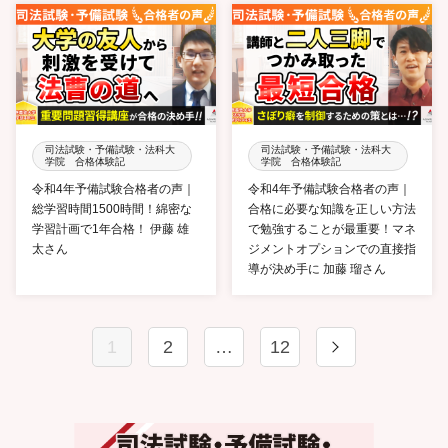
司法試験・予備試験・法科大
司法試験・予備試験・法科大
学院 合格体験記
学院 合格体験記
令和4年予備試験合格者の声｜
令和4年予備試験合格者の声｜
総学習時間1500時間！綿密な
合格に必要な知識を正しい方法
学習計画で1年合格！ 伊藤 雄
で勉強することが最重要！マネ
太さん
ジメントオプションでの直接指
導が決め手に 加藤 瑠さん
1
2
…
12