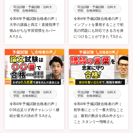
司法試験・予備試験・法科大
司法試験・予備試験・法科大
学院 合格体験記
学院 合格体験記
令和4年予備試験合格者の声｜
令和4年予備試験合格者の声｜
大学の講義と両立！直接指導で
インプットを重視することで初
弛みがちな学習習慣をカバー
見の問題にも対応できる力を身
A.Yさん
につけることができた T.Sさん
司法試験・予備試験・法科大
司法試験・予備試験・法科大
学院 合格体験記
学院 合格体験記
令和4年予備試験合格者の声｜
令和4年予備試験合格者の声｜
0.56点足りず再チャレンジ！継
初学者にとって一番大切なこと
続が最大の決め手 S.Aさん
は、最初の数歩を踏み外さない
こと スタンリー翔唯さん