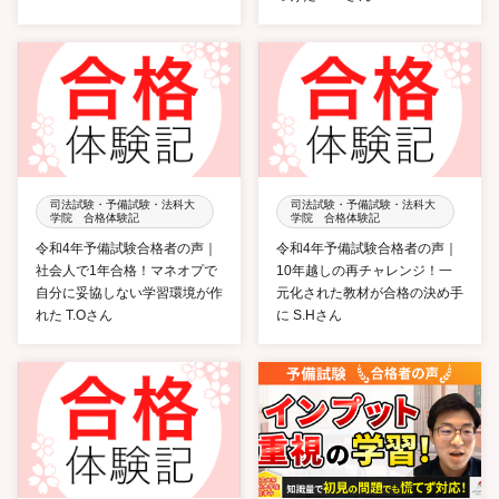
司法試験・予備試験・法科大
司法試験・予備試験・法科大
学院 合格体験記
学院 合格体験記
令和4年予備試験合格者の声｜
令和4年予備試験合格者の声｜
社会人で1年合格！マネオプで
10年越しの再チャレンジ！一
自分に妥協しない学習環境が作
元化された教材が合格の決め手
れた T.Oさん
に S.Hさん