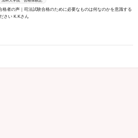
・法科大学院 合格体験記
験 合格者の声｜司法試験合格のために必要なものは何なのかを意識する
さい K.Kさん