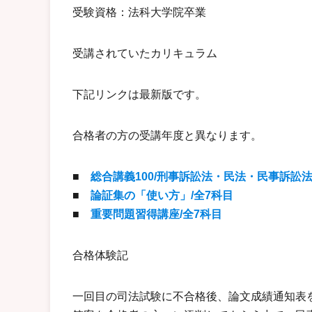
受験資格：法科大学院卒業
受講されていたカリキュラム
下記リンクは最新版です。
合格者の方の受講年度と異なります。
■
総合講義100/刑事訴訟法・民法・民事訴訟
■
論証集の「使い方」/全7科目
■
重要問題習得講座/全7科目
合格体験記
一回目の司法試験に不合格後、論文成績通知表