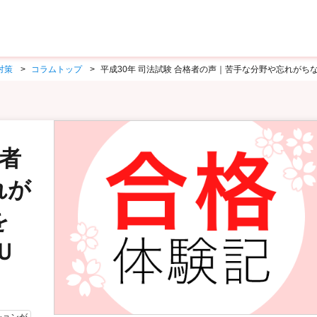
対策
コラムトップ
平成30年 司法試験 合格者の声｜苦手な分野や忘れがち
格者
れが
を
Ｕ