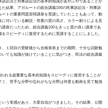
事訴訟法と刑事訴訟法の基本的知識があやふやであることが
た結果、アガルートの総合講義100の民事訴訟法・刑事訴
ルートの重要問題習得講座を受講していたこともあって、動
集に付いている解説・答案の質の高さ、カラー刷りによる見
講座だったため、総合講義100もきっと質の良い講座であ
識をスピーディに復習するために受講することにしました。
き、１回目の受験後から合格発表までの期間、十分な試験勉
ついても知識が抜けていることに気がつき、民法の総合講義
問われる超重要な基本的知識をスピーディに復習することが
すく、苦手な分野や忘れがちな分野は何度も動画を見て勉強
という実感があり、大変自信がつきました。その結果、公開