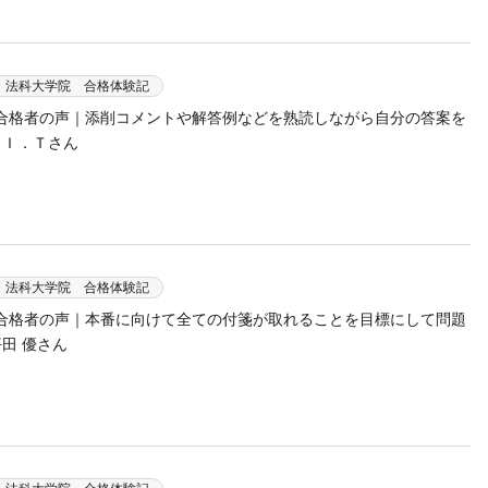
・法科大学院 合格体験記
験 合格者の声｜添削コメントや解答例などを熟読しながら自分の答案を
 Ｉ．Ｔさん
・法科大学院 合格体験記
験 合格者の声｜本番に向けて全ての付箋が取れることを目標にして問題
田 優さん