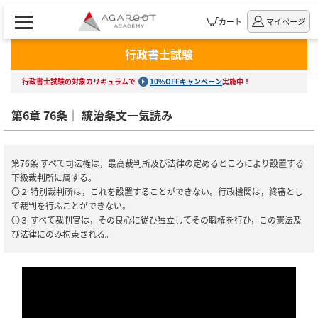
カート
マイページ
行政書士試験
行政書士試験の対象カリキュラムで
10%OFFキャンペーン
実施中！
第6章 76条｜ 統治条文一気読み
第76条 すべて司法権は，最高裁判所及び法律の定めるところにより設置する
下級裁判所に属する。
〇２ 特別裁判所は，これを設置することができない。行政機関は，終審とし
て裁判を行ふことができない。
〇３ すべて裁判官は，その良心に従ひ独立してその職権を行ひ，この憲法及
び法律にのみ拘束される。