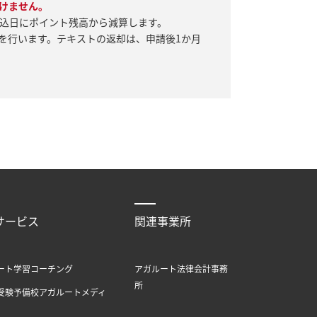
けません。
込日にポイント残高から減算します。
を行います。テキストの返却は、申請後1か月
サービス
関連事業所
ート学習コーチング
アガルート法律会計事務
所
受験予備校アガルートメディ