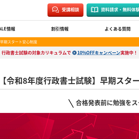
受講相談
資料請求・無料体
ALE情報
割引情報
よくある質問
早期スタート安心制度
行政書士試験の対象カリキュラムで
10%OFFキャンペーン
実施中！
【令和8年度行政書士試験】早期スタ
合格発表前に勉強をス