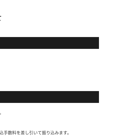
て
。
。
込手数料を差し引いて振り込みます。