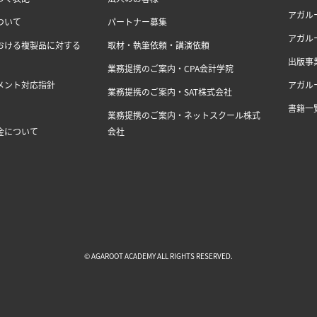
アガル
ついて
パートナー募集
アガル
おける複製品に対する
取材・執筆依頼・講演依頼
出版事
業務提携のご案内・CPA会計学院
メント対応指針
アガル
業務提携のご案内・SAT株式会社
書籍一
業務提携のご案内・ネットスクール株式
金について
会社
© AGAROOT ACADEMY ALL RIGHTS RESERVED.