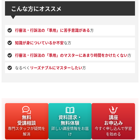
こんな方にオススメ
行審法・行訴法の「準用」に苦手意識がある
方
知識が身についているか不安
な方
行審法・行訴法の「準用」のマスターにあまり時間をかけたくない
方
なるべく
リーズナブルにマスターしたい
方
無料
資料請求・
講座
受講相談
無料体験
お申込み
専門スタッフが疑問を
詳しい講座情報をお届
今すぐ申し込んで学習
解消
け
を始める