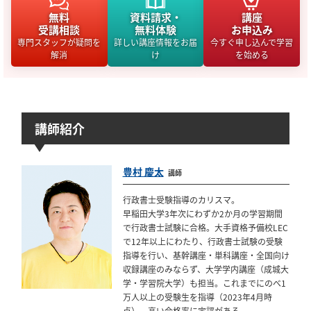
無料
資料請求・
講座
受講相談
無料体験
お申込み
専門スタッフが疑問を
詳しい講座情報をお届
今すぐ申し込んで学習
解消
け
を始める
講師紹介
豊村 慶太
講師
行政書士受験指導のカリスマ。
早稲田大学3年次にわずか2か月の学習期間
で行政書士試験に合格。大手資格予備校LEC
で12年以上にわたり、行政書士試験の受験
指導を行い、基幹講座・単科講座・全国向け
収録講座のみならず、大学学内講座（成城大
学・学習院大学）も担当。これまでにのべ1
万人以上の受験生を指導（2023年4月時
点）。高い合格率に定評がある。