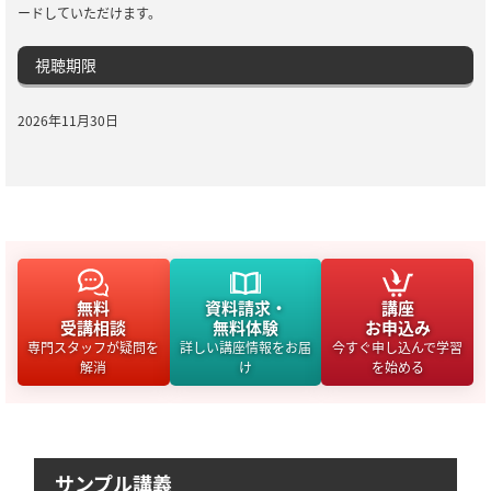
ードしていただけます。
視聴期限
2026年11月30日
無料
資料請求・
講座
受講相談
無料体験
お申込み
専門スタッフが疑問を
詳しい講座情報をお届
今すぐ申し込んで学習
解消
け
を始める
サンプル講義