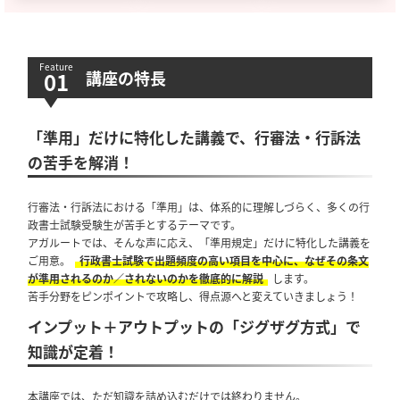
講座の特長
「準用」だけに特化した講義で、行審法・行訴法
の苦手を解消！
行審法・行訴法における「準用」は、体系的に理解しづらく、多くの行
政書士試験受験生が苦手とするテーマです。
アガルートでは、そんな声に応え、「準用規定」だけに特化した講義を
ご用意。
行政書士試験で出題頻度の高い項目を中心に、なぜその条文
が準用されるのか／されないのかを徹底的に解説
します。
苦手分野をピンポイントで攻略し、得点源へと変えていきましょう！
インプット＋アウトプットの「ジグザグ方式」で
知識が定着！
本講座では、ただ知識を詰め込むだけでは終わりません。