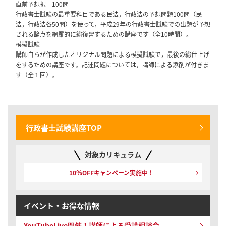
直前予想択一100問
行政書士試験の最重要科目である民法，行政法の予想問題100問（民
法，行政法各50問）を使って，平成29年の行政書士試験での出題が予想
される論点を網羅的に総復習するための講座です（全10時間）。
模擬試験
講師自らが作成したオリジナル問題による模擬試験で，最後の総仕上げ
をするための講座です。記述問題については，講師による添削が付きま
す（全１回）。
行政書士試験講座TOP
対象カリキュラム
10％OFFキャンペーン
実施中！
イベント・お得な情報
YouTubeLive開催！
講師による受講相談会