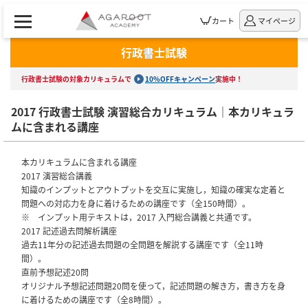
カート
マイページ
行政書士試験
行政書士試験の対象カリキュラムで
10%OFFキャンペーン
実施中！
2017 行政書士試験 演習総合カリキュラム｜本カリキュラ
ムに含まれる講座
本カリキュラムに含まれる講座
2017 演習総合講義
知識のインプットとアウトプットを交互に実施し，知識の確実な定着と
問題への対応力を身に着けるための講座です（全150時間）。
※ インプット用テキストは，2017 入門総合講義と共通です。
2017 記述過去問解析講座
過去11年分の記述過去問題の全問題を解説する講座です（全11時
間）。
直前予想記述20問
オリジナル予想記述問題20問を使って，記述問題の解き方，書き方を身
に着けるための講座です（全8時間）。