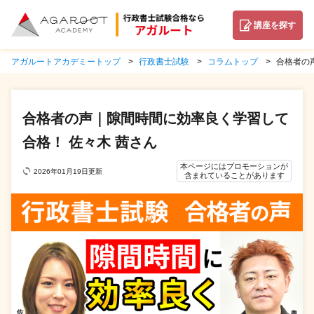
講座を探す
アガルートアカデミートップ
行政書士試験
コラムトップ
合格者の
合格者の声｜隙間時間に効率良く学習して
合格！ 佐々木 茜さん
本ページにはプロモーションが
2026年01月19日更新
含まれていることがあります