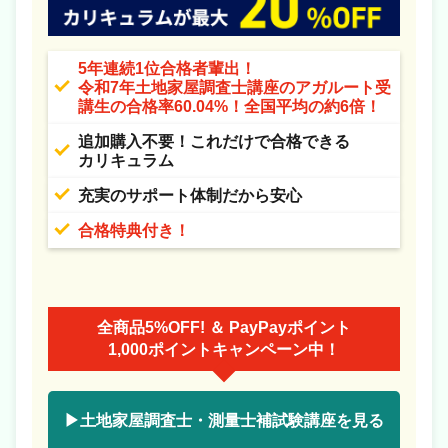
5年連続1位合格者輩出！
令和7年土地家屋調査士講座の
アガルート受
講生の合格率60.04%！全国平均の約6倍！
追加購入不要！これだけで合格できる
カリキュラム
充実のサポート体制だから安心
合格特典付き！
全商品5%OFF! ＆ PayPayポイント
1,000ポイントキャンペーン中！
▶土地家屋調査士・測量士補試験講座を見る