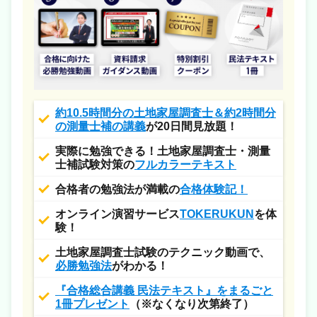
約10.5時間分の土地家屋調査士＆約2時間分
の測量士補の講義
が20日間見放題！
実際に勉強できる！土地家屋調査士・測量
士補試験対策の
フルカラーテキスト
合格者の勉強法が満載の
合格体験記！
オンライン演習サービス
TOKERUKUN
を体
験！
土地家屋調査士試験のテクニック動画で、
必勝勉強法
がわかる！
『合格総合講義 民法テキスト』をまるごと
1冊プレゼント
（※なくなり次第終了）