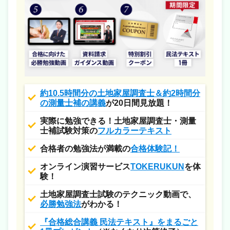
約10.5時間分の土地家屋調査士＆約2時間分
の測量士補の講義
が20日間見放題！
実際に勉強できる！土地家屋調査士・測量
士補試験対策の
フルカラーテキスト
合格者の勉強法が満載の
合格体験記！
オンライン演習サービス
TOKERUKUN
を体
験！
土地家屋調査士試験のテクニック動画で、
必勝勉強法
がわかる！
『合格総合講義 民法テキスト』をまるごと