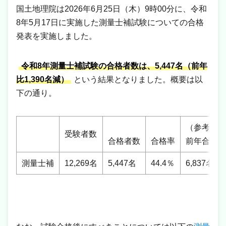
国土地理院は2026年6月25日（木）9時00分に、令和
8年5月17日に実施した測量士補試験についての合格
発表を実施しました。
令和8年測量士補試験の合格者数は、5,447名（前年
比1,390名減）
という結果となりました。概要は以
下の通り。
（参考）
受験者数
合格者数
合格率
前年合格者
測量士補
12,269名
5,447名
44.4％
6,837名（