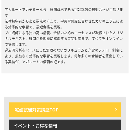
2024/12/06
全資格種
アガルートアカデミーなら、難関資格である宅建試験の最短合格が目指せま
【ご案内】※重要※【2024年12月10日実施】メンテナンスのお知
す。
らせ
法律初学者からあと数点の方まで、学習習熟度に合わせたカリキュラムによ
る効率的な学習で、最短合格を実現。
2024/09/26
宅建士試験
プロ講師による質の高い講義、合格のためのエッセンスが凝縮されたオリジ
【リリース情報】宅建試験｜【2025年合格目標】入門総合カリキュ
ナルテキスト、疑問点を即座に解消する質問対応まで、すべてをオンライン
ラム／演習総合カリキュラム／キックオフ宅建士
で提供します。
過去問分析をベースにした無駄のないカリキュラムと充実のフォロー制度に
より、無駄なく効率的な学習を実現します。毎年多くの合格者を輩出してい
2024/09/11
宅建士試験
る実績が、アガルートの信頼の証です。
【セール情報】期間限定20％OFF！宅建士試験｜ 売り切りセール
2024/07/30
宅建士試験
宅建試験｜単科講座リリース
宅建試験対策講座TOP
イベント・お得な情報