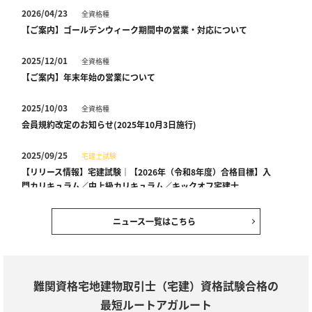
2026/04/23
全資格種
【ご案内】ゴールデンウィーク期間中の営業・対応について
2025/12/01
全資格種
【ご案内】年末年始の営業について
2025/10/03
全資格種
会員規約改定のお知らせ(2025年10月3日施行)
2025/09/25
宅建士試験
【リリース情報】宅建試験｜【2026年（令和8年度）合格目標】入
門カリキュラム／中上級カリキュラム／キックオフ宅建士
2025/08/18
宅建士試験
ニュース一覧はこちら
【セール情報】期間限定10％OFF！宅建士試験｜ アウトレットセー
ル
2024/12/28
全資格種
難関資格宅地建物取引士（宅建）資格試験合格の
【ご案内】年末年始の営業について
最短ルートアガルート