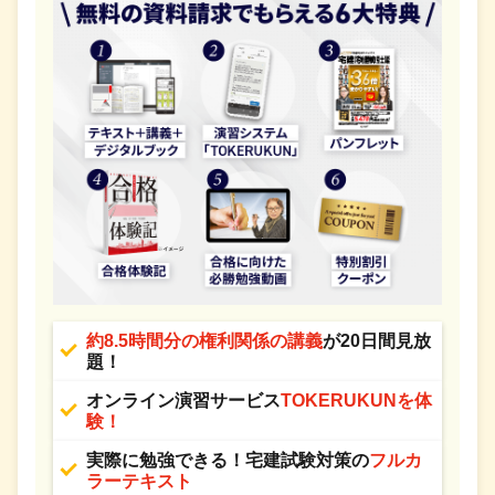
約8.5時間分の権利関係の講義
が20日間見放
題！
オンライン演習サービス
TOKERUKUNを体
験！
実際に勉強できる！宅建試験対策の
フルカ
ラーテキスト