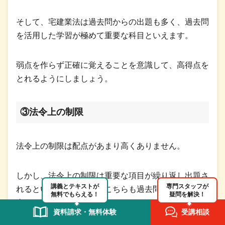
そして、宅建業法は過去問からの出題も多く、過去問
を活用した学習が極めて重要な科目といえます。
弱点を作らず正確に覚えることを意識して、高得点を
とれるようにしましょう。
③法令上の制限
法令上の制限は配点があまり高くありません。
しかし、法令上の制限は重要な項目が繰り返し出題さ
講義とテキストが
専門スタッフが
れるという特徴があり、こちらも過去問での学習が大
無料でもらえる！
疑問を解決！
事になってくる科目です。
資料請求・無料体験
受講相談