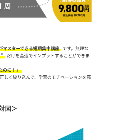
がマスターできる短期集中講座
です。無理な
”
だけを高速でインプットすることができま
たのに！」
を正しく絞り込んで、学習のモチベーションを高
対図＞