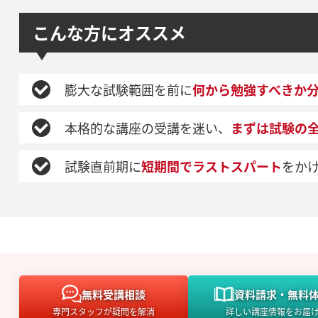
こんな方にオススメ
膨大な試験範囲を前に
何から勉強すべきか
本格的な講座の受講を迷い、
まずは試験の
試験直前期に
短期間でラストスパート
をか
無料
受講相談
資料請求・
無料
専門スタッフが疑問を解消
詳しい講座情報をお届