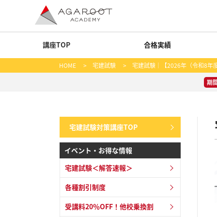
講座TOP
合格実績
HOME
>
宅建試験
> 宅建試験｜【2026年（令和8
期
宅建試験対策講座TOP
イベント・お得な情報
宅建試験＜解答速報＞
各種割引制度
受講料20％OFF！他校乗換割