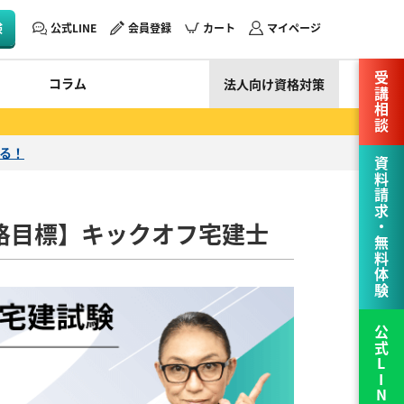
験
公式LINE
会員登録
カート
マイページ
受講相談
コラム
法人向け資格対策
える！
資料請求・無料体験
合格目標】キックオフ宅建士
公式LINE