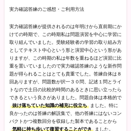
実力確認答練のご感想・ご利用方法
実力確認答練が提供されるのは年明けから直前期にか
けての時期で、この時期私は問題演習を中心に学習に
取り組んでいました。受験経験者の学習の取り組み方
としてテキスト中心という形と演習中心という形があ
りますが、この時期の私は年数を重ねるほど演習に比
重を置いていましたので実力確認答練のような新作問
題が得られることはとても貴重でした。答練自体は８
回ありますが、問題数が択一３０問、記述１問とライ
トなので土日の比較的時間のあるときに思い立ったら
できるという良さがありました。問題自体は本格的で
抜け落ちていた知識の補充に役立ち
ました。特に
良かったのは答練の解説集で、他の答練にはないコン
パクトかつ複数回分を収録した製本であることから
気軽に持ち歩いて復習することができ
ました。