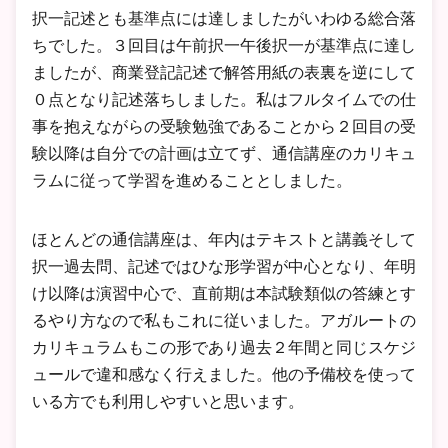
択一記述とも基準点には達しましたがいわゆる総合落
ちでした。３回目は午前択一午後択一が基準点に達し
ましたが、商業登記記述で解答用紙の表裏を逆にして
０点となり記述落ちしました。私はフルタイムでの仕
事を抱えながらの受験勉強であることから２回目の受
験以降は自分での計画は立てず、通信講座のカリキュ
ラムに従って学習を進めることとしました。
ほとんどの通信講座は、年内はテキストと講義そして
択一過去問、記述ではひな形学習が中心となり、年明
け以降は演習中心で、直前期は本試験類似の答練とす
るやり方なので私もこれに従いました。アガルートの
カリキュラムもこの形であり過去２年間と同じスケジ
ュールで違和感なく行えました。他の予備校を使って
いる方でも利用しやすいと思います。