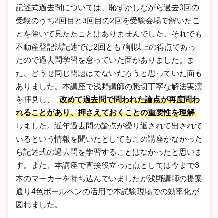
記述式過去問については、恥ずかしながら過去3回の
受験のうち2回目と3回目の2回を受験会場で解いたこ
とを除いて見たたことはありませんでした。それでも
不動産登記法記述では2回とも7割以上の得点であっ
たので過去問学習を怠っていた面がありました。ま
た、どうせ同じ問題はでないだろうと思っていた面も
ありました。本講座で浅野講師の懇切丁寧な解法実演
を拝見し、
改めて過去問で問われた論点が再度問わ
れることがあり、押さえておくことの重要性を理解
しました。近年過去問の論点が繰り返されて出されて
いるという情報を聞いたとしてもこの講座がなかった
ら記述式の過去問を学習することはなかったと思いま
す。また、本講座で直接役立った点としては今まで3
本のマーカーを持ち込んでいましたが浅野講師の提案
通り4色ボールペンの活用で本試験現場での効率化が
図れました。