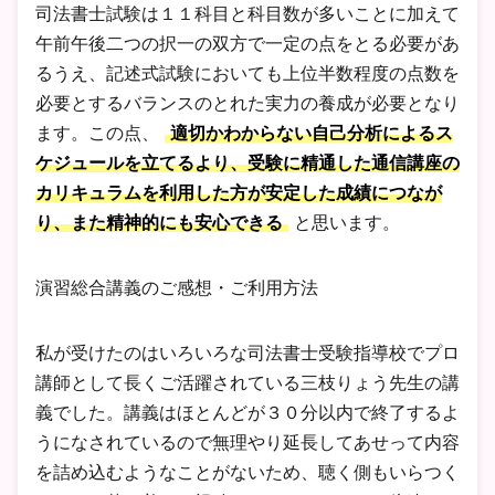
司法書士試験は１１科目と科目数が多いことに加えて
午前午後二つの択一の双方で一定の点をとる必要があ
るうえ、記述式試験においても上位半数程度の点数を
必要とするバランスのとれた実力の養成が必要となり
ます。この点、
適切かわからない自己分析によるス
ケジュールを立てるより、受験に精通した通信講座の
カリキュラムを利用した方が安定した成績につなが
り、また精神的にも安心できる
と思います。
演習総合講義のご感想・ご利用方法
私が受けたのはいろいろな司法書士受験指導校でプロ
講師として長くご活躍されている三枝りょう先生の講
義でした。講義はほとんどが３０分以内で終了するよ
うになされているので無理やり延長してあせって内容
を詰め込むようなことがないため、聴く側もいらつく