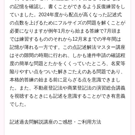
の記憶を確認し、書くことができるよう反復練習をし
ていました。2024年度から配点が高くなった記述式
の点数を上げるためにフルサイズの問題を解くことが
必要になりますが例年1月から始まる答練で7月頭ま
では練習するもののそれから12月末までの半年間は
記憶が薄れる一方です。この点記述解法マスター講座
はその隙間の時期に行われ、しかも連件申請の確認程
度の簡単な問題とたかをくくっていたところ、名変等
陥りやすい点をついた解きごたえのある問題であり、
本格的答練の始まる前に足らざる点を意識できまし
た。また、不動産登記法や商業登記法の演習総合講義
を視聴するときにも記述を意識することができ有意義
でした。
記述過去問解説講座のご感想・ご利用方法