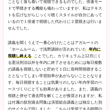
ことなく落ち着いて視聴できるものでした。倍速モー
ドで早聴きする機能も備わっていますが、私はテキス
トを広げながらじっくり聴くスタイルが自分にあって
いるので１倍速で視聴した代わりに２度聴きは行いま
せんでした。
講義を聞くうえで一番心がけたことはアガルートの
「ホームルーム」で浅野講師が言われていた
年内に
視聴し終える
ことでした。カリキュラム上12月にく
る憲法刑法以外を年内に終了させるためには毎日複数
の講義を視聴しないと貯めて１日に長時間視聴するこ
ととなってしまい学習効率があがらないこととなりま
す。毎日視聴することは気乗りのしない年内学習のペ
ースづくりにとても効果がありました。また、講義の
視聴と併せて過去問を解くことが推奨されますが、私
は付属の肢別過去問集は演習総合講義とは独立した別
のサイクルで回しました。こちらは学習できる時間の