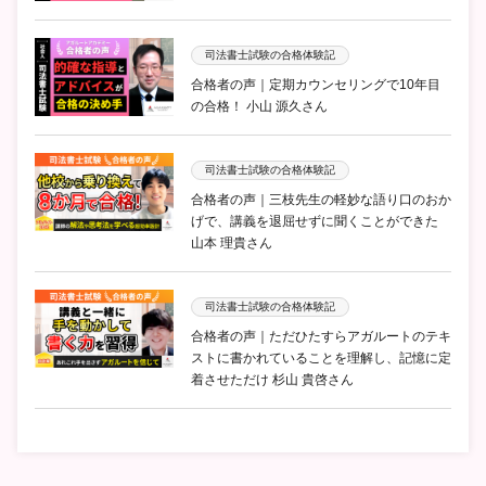
司法書士試験の合格体験記
合格者の声｜定期カウンセリングで10年目
の合格！ 小山 源久さん
司法書士試験の合格体験記
合格者の声｜三枝先生の軽妙な語り口のおか
げで、講義を退屈せずに聞くことができた
山本 理貴さん
司法書士試験の合格体験記
合格者の声｜ただひたすらアガルートのテキ
ストに書かれていることを理解し、記憶に定
着させただけ 杉山 貴啓さん