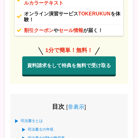
ルカラーテキスト
オンライン演習サービス
TOKERUKUN
を体
験！
割引クーポン
や
セール情報
が届く！
1分で簡単！無料！
資料請求をして特典を無料で受け取る
目次
[
非表示
]
司法書士とは
司法書士の年収