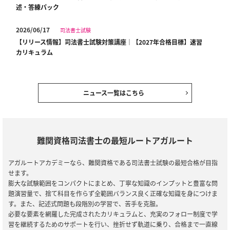
述・答練パック
2026/06/17
司法書士試験
【リリース情報】司法書士試験対策講座｜【2027年合格目標】速習
カリキュラム
2026/06/02
司法書士試験
【お詫び】教材発送の一部遅延について
ニュース一覧はこちら
2026/04/23
全資格種
【ご案内】ゴールデンウィーク期間中の営業・対応について
難関資格司法書士の最短ルートアガルート
2026/01/22
司法書士試験
【キャンペーン情報】期間限定10％OFF！司法書士試験対策講座｜
アガルートアカデミーなら、難関資格である司法書士試験の最短合格が目指
2026年合格目標 アウトレットセール
せます。
膨大な試験範囲をコンパクトにまとめ、丁寧な知識のインプットと豊富な問
2026/01/22
司法書士試験
題演習量で、捨て科目を作らず全範囲バランス良く正確な知識を身につけま
【リリース情報】司法書士試験対策講座｜【2028年合格目標】入門
す。また、記述式問題も段階別の学習で、苦手を克服。
総合講義／入門カリキュラム（フル・ライト）
必要な要素を網羅した完成されたカリキュラムと、充実のフォロー制度で学
習を継続するためのサポートを行い、挫折せず軌道に乗り、合格まで一直線