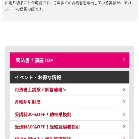
に走り切ることが可能です。毎年多くの合格者を輩出している実績が、アガ
2025/12/01
全資格種
ルートの信頼の証です。
【ご案内】年末年始の営業について
2025/10/08
司法書士試験
【司法書士試験】2025年合格祝賀交流会のお知らせ
2025/10/03
全資格種
会員規約改定のお知らせ(2025年10月3日施行)
司法書士講座TOP
イベント・お得な情報
司法書士試験＜解答速報＞
各種割引制度
受講料20％OFF！他校乗換割
受講料10％OFF！受験経験者割引
何でも聞ける！個別受講相談