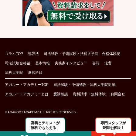
コラムTOP
勉強法
司法試験・予備試験・法科大学院 合格体験記
司法試験合格後
基本情報
実務家インタビュー
書籍
法曹
法科大学院
選択科目
アガルートアカデミーTOP
司法試験・予備試験・法科大学院対策
アガルートアカデミーとは
受講相談
資料請求・無料体験
お問合せ
© AGAROOT ACADEMY ALL RIGHTS RESERVED.
講義とテキストが
専門スタッフが
無料でもらえる！
疑問を解決！