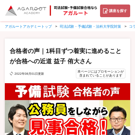
講座を探す
アガルートアカデミートップ
司法試験・予備試験・法科大学院対策
コ
合格者の声｜1科目ずつ着実に進めること
が合格への近道 益子 侑大さん
本ページにはプロモーションが
2022年08月01日更新
含まれていることがあります