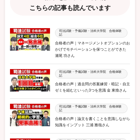
こちらの記事も読んでいます
司法試験・予備試験・法科大学院 合格体験
記
合格者の声｜マネージメントオプションのお
かげでモチベーションを保つことができた
瀬尾 功さん
司法試験・予備試験・法科大学院 合格体験
記
合格者の声｜過去問の答案練習・暗記・自主
ゼミを組むといった3つを意識 金 東煥さん
司法試験・予備試験・法科大学院 合格体験
記
合格者の声｜論文を書くことを意識しながら
知識をインプット 三浦 雅哉さん