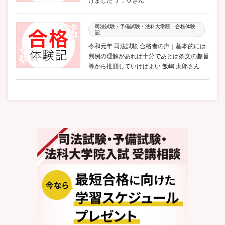
けました Ｊ．Ｏさん
司法試験・予備試験・法科大学院 合格体験
記
令和元年 司法試験 合格者の声｜基本的には
判例の理解があれば十分であとは条文の趣旨
等から推測していけばよい 飯嶋 太郎さん