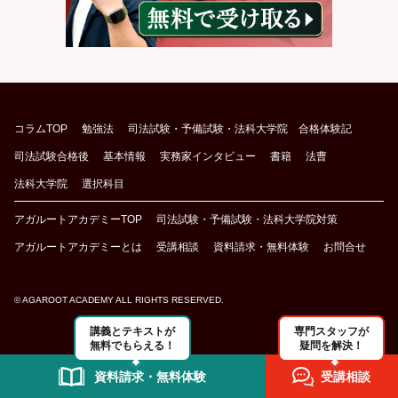
コラムTOP
勉強法
司法試験・予備試験・法科大学院 合格体験記
司法試験合格後
基本情報
実務家インタビュー
書籍
法曹
法科大学院
選択科目
アガルートアカデミーTOP
司法試験・予備試験・法科大学院対策
アガルートアカデミーとは
受講相談
資料請求・無料体験
お問合せ
© AGAROOT ACADEMY ALL RIGHTS RESERVED.
講義とテキストが
専門スタッフが
無料でもらえる！
疑問を解決！
資料請求・無料体験
受講相談