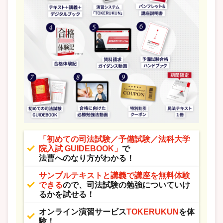
「初めての司法試験／予備試験／法科大学
院入試 GUIDEBOOK」
で
法曹へのなり方がわかる！
サンプルテキストと講義で講座を無料体験
できる
ので、
司法試験の勉強についていけ
るかを試せる！
オンライン演習サービス
TOKERUKUN
を体
験！