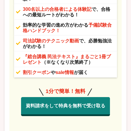
300名以上の合格者による体験記
で、合格
への最短ルートがわかる！
効率的な学習の進め方がわかる
予備試験合
格ハンドブック！
司法試験のテクニック動画
で、必勝勉強法
がわかる！
『総合講義 民法テキスト』まるごと1冊プ
レゼント
（※なくなり次第終了）
割引クーポン
や
sale情報
が届く
1分で簡単！無料
資料請求をして特典を無料で受け取る