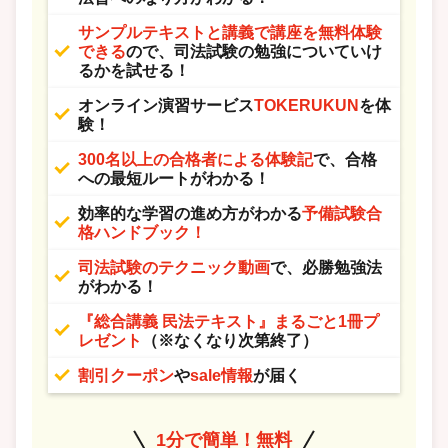
サンプルテキストと講義で講座を無料体験
できる
ので、
司法試験の勉強についていけ
るかを試せる！
オンライン演習サービス
TOKERUKUN
を体
験！
300名以上の合格者による体験記
で、合格
への最短ルートがわかる！
効率的な学習の進め方がわかる
予備試験合
格ハンドブック！
司法試験のテクニック動画
で、必勝勉強法
がわかる！
『総合講義 民法テキスト』まるごと1冊プ
レゼント
（※なくなり次第終了）
割引クーポン
や
sale情報
が届く
1分で簡単！無料