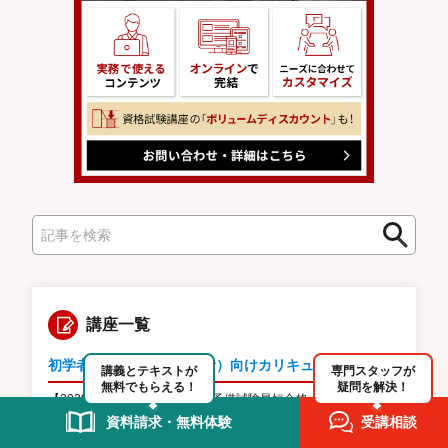
検
検
索
索
講座一覧
初学者（法律学習未経験者）向けカリキュラム
講義とテキストが
専門スタッフが
無料でもらえる！
疑問を解決！
【2028年・2029年合格目標】予備試験最短合格カリキュラム
フル／カリキュラムライト
資料請求・無料体験
受講相談