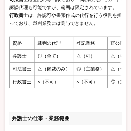
訴訟代理も可能ですが、範囲は限定されています。
行政書士
は、許認可や書類作成の代行を行う役割を担
っており、裁判業務には関与できません。
資格
裁判の代理
登記業務
官公庁書
弁護士
◎（全て）
△（可）
△（可）
司法書士
△（簡裁のみ）
◎（主業務）
△（一部
行政書士
×（不可）
×（不可）
◎（主業
弁護士の仕事・業務範囲