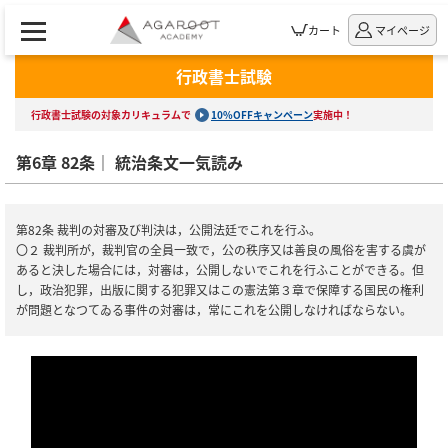
カート
マイページ
行政書士試験
行政書士試験の対象カリキュラムで
10%OFFキャンペーン
実施中！
第6章 82条｜ 統治条文一気読み
第82条 裁判の対審及び判決は，公開法廷でこれを行ふ。
〇２ 裁判所が，裁判官の全員一致で，公の秩序又は善良の風俗を害する虞が
あると決した場合には，対審は，公開しないでこれを行ふことができる。但
し，政治犯罪，出版に関する犯罪又はこの憲法第３章で保障する国民の権利
が問題となつてゐる事件の対審は，常にこれを公開しなければならない。