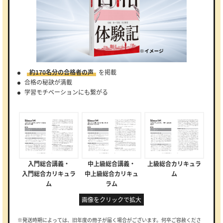
約170名分の合格者の声
を掲載
合格の秘訣が満載
学習モチベーションにも繋がる
入門総合講義・
中上級総合講義・
上級総合カリキュラ
入門総合カリキュラ
中上級総合カリキュ
ム
ム
ラム
画像をクリックで拡大
※発送時期によっては、旧年度の冊子が届く場合がございます。何卒ご容赦くださ