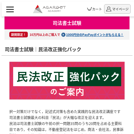
カート
マイページ
司法書士試験
期間限定！
10万円以上のご購入で
1000円分のPayPayポイントがもらえる！
司法書士試験｜民法改正強化パック
択一対策だけでなく，記述式対策も含めた実践的な民法改正講座です
司法書士試験最大の科目『民法』が大幅な改正を迎えます。
民法は司法書士試験の午前の択一問題35問のうち20問を占める主要科
目であり，その知識は，不動産登記法をはじめ，商法・会社法，民事訴