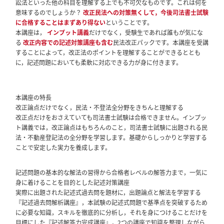
訟法といった他の科目を理解する上でも不可欠なものです。これは何を
意味するのでしょうか？
改正民法への対策無くして，今後司法書士試験
に合格することはまずあり得ない
ということです。
本講座は，
インプット講義
だけでなく，受験生であれば誰もが気にな
る
改正内容での記述対策講座も含む
民法改正パックです。本講座を受講
することによって，改正法のポイントを理解することができるととも
に，記述問題においても柔軟に対応できる力が身に付きます。
本講座の特長
改正論点だけでなく，民法・不登法全分野をきちんと理解する
改正点だけをおさえていても司法書士試験は合格できません。インプッ
ト講義では，改正論点はもちろんのこと，司法書士試験に出題される民
法・不動産登記法の全分野を学習します。基礎からしっかりと学習する
ことで安定した実力を養成します。
記述問題の基本的な解法の習得から合格者レベルの解答力まで，一気に
身に着けることを目的とした記述対策講座
実際に出題された記述式過去問を題材に，出題論点と解法を学習する
『記述過去問解析講座』，本試験の記述式問題で基準点を突破するため
に必要な知識，スキルを徹底的に分析し，それを身につけることだけを
目標にした『記述解答力完成講座』，2つの講座で知識を整理しながら