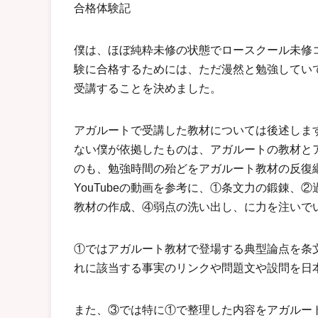
合格体験記
僕は、ほぼ純粋未修の状態でロースクール未修
験に合格するためには、ただ漫然と勉強してい
受講することを決めました。
アガルートで受講した教材については後述しま
ない僕が依拠したものは、アガルートの教材とアガ
のも、勉強時間の殆どをアガルート教材の反復
YouTubeの動画を参考に、①条文力の鍛錬、
教材の作成、④弱点の洗い出し、に力を注いで
①ではアガルート教材で登場する典型論点を条
れに該当する事実のリンクや問題文や設問を日
また、③では特に①で整理した内容をアガルー