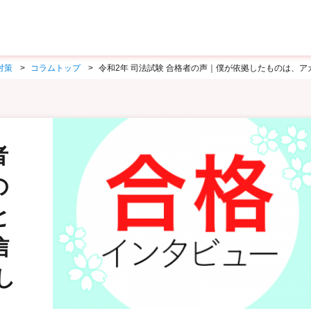
対策
コラムトップ
令和2年 司法試験 合格者の声｜僕が依拠したものは、アガ
者
の
と
信
し