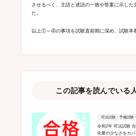
させるべく、主語と述語の一致や答案に示した
た。
以上①～④の事項を試験直前期に深め、試験本
この記事を読んでいる
司法試験・予備試験
令和2年 司法試験
化量の少なさをカバ