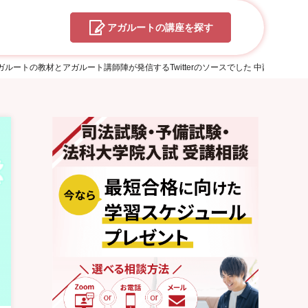
アガルートの
講座を探す
ルートの教材とアガルート講師陣が発信するTwitterのソースでした 中西 大地さん