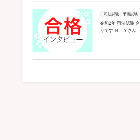
司法試験・予備試験
令和2年 司法試験
りです Ｈ．Ｙさん