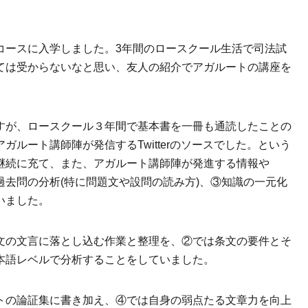
コースに入学しました。3年間のロースクール生活で司法試
ては受からないなと思い、友人の紹介でアガルートの講座を
すが、ロースクール３年間で基本書を一冊も通読したことの
ルート講師陣が発信するTwitterのソースでした。という
継続に充て、また、アガルート講師陣が発進する情報や
②過去問の分析(特に問題文や設問の読み方)、③知識の一元化
いました。
文の文言に落とし込む作業と整理を、②では条文の要件とそ
本語レベルで分析することをしていました。
トの論証集に書き加え、④では自身の弱点たる文章力を向上