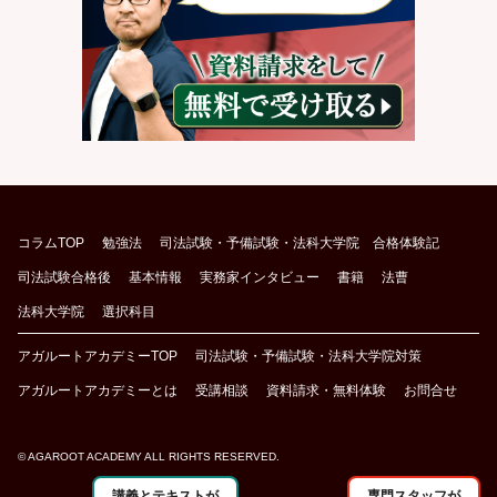
コラムTOP
勉強法
司法試験・予備試験・法科大学院 合格体験記
司法試験合格後
基本情報
実務家インタビュー
書籍
法曹
法科大学院
選択科目
アガルートアカデミーTOP
司法試験・予備試験・法科大学院対策
アガルートアカデミーとは
受講相談
資料請求・無料体験
お問合せ
© AGAROOT ACADEMY ALL RIGHTS RESERVED.
講義とテキストが
専門スタッフが