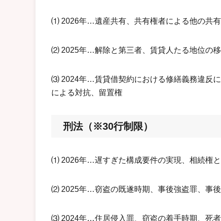
⑴ 2026年…遺産共有、共有権者による他の
⑵ 2025年…解除と第三者、賃貸人たる地位の
⑶ 2024年…賃貸借契約における修繕義務違
による対抗、留置権
刑法（※30行制限）
⑴ 2026年…遅すぎた構成要件の実現、相続権
⑵ 2025年…窃盗の既遂時期、事後強盗罪、事
⑶ 2024年…住居侵入罪、窃盗の着手時期、死