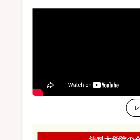
レ
法科大学院の