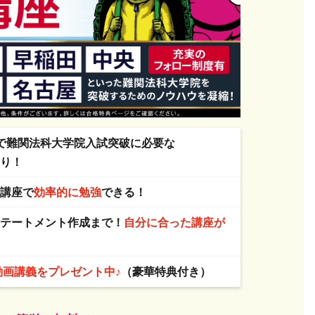
で
難関法科大学院入試突破に必要な
あり！
＆
講座で
効率的に勉強
できる！
ステートメント作成まで！
自分に合った講座が
動画講義をプレゼント中♪
（豪華特典付き）