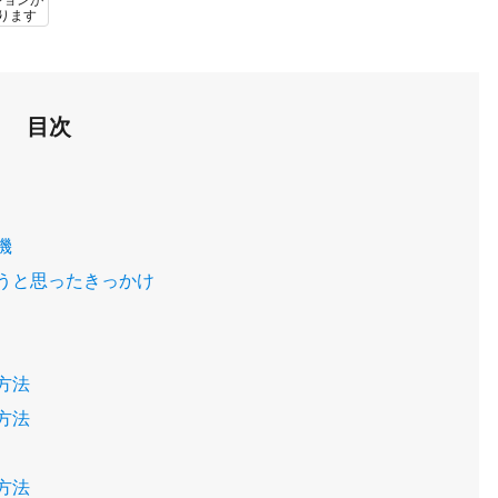
ションが
ります
目次
機
うと思ったきっかけ
方法
方法
方法