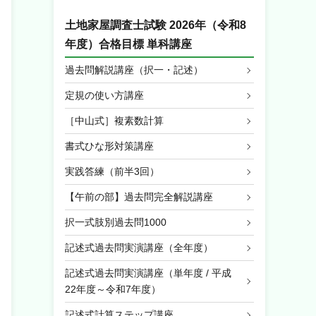
土地家屋調査士試験 2026年（令和8
年度）合格目標 単科講座
過去問解説講座（択一・記述）
定規の使い方講座
［中山式］複素数計算
書式ひな形対策講座
実践答練（前半3回）
【午前の部】過去問完全解説講座
択一式肢別過去問1000
記述式過去問実演講座（全年度）
記述式過去問実演講座（単年度 / 平成
22年度～令和7年度）
記述式計算ステップ講座