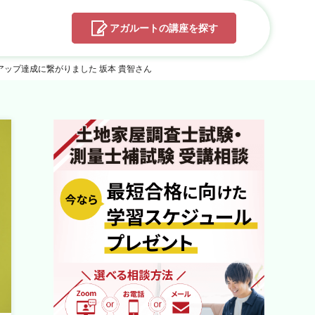
アガルートの
講座を探す
ップ達成に繋がりました 坂本 貴智さん