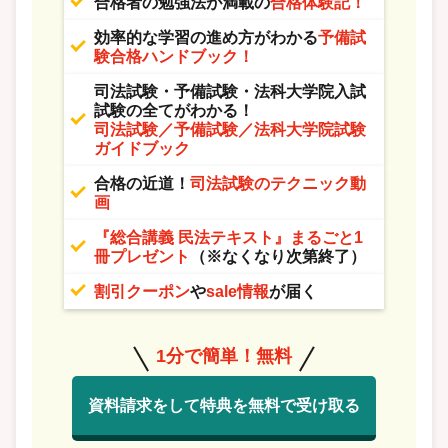
合格者の勉強法が満載の
合格体験記！
効率的な学習の進め方がわかる
予備試
験合格ハンドブック！
司法試験・予備試験・法科大学院入試
試験の全てがわかる！
司法試験／予備試験／法科大学院試験
ガイドブック
合格の近道！
司法試験のテクニック動
画
『総合講義 民法テキスト』まるごと1
冊プレゼント
（※なくなり次第終了）
割引クーポン
や
sale情報
が届く
1分で簡単！無料
資料請求をして特典を無料で受け取る