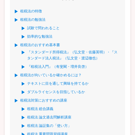
租税法の特徴
租税法の勉強法
試験で問われること
効率的な勉強法
租税法のおすすめ基本書
『スタンダード所得税法』（弘文堂・佐藤英明）・『ス
タンダード法人税法』（弘文堂・渡辺徹也）
『租税法入門』（有斐閣・増井良啓）
租税法が向いているか確かめるには？
テキストに目を通して興味を持てるか
ダブルライセンスを目指しているか
租税法対策におすすめの講座
租税法 総合講義
租税法 論文過去問解析講座
租税法 論証集の「使い方」
租税法 重要問題習得講座