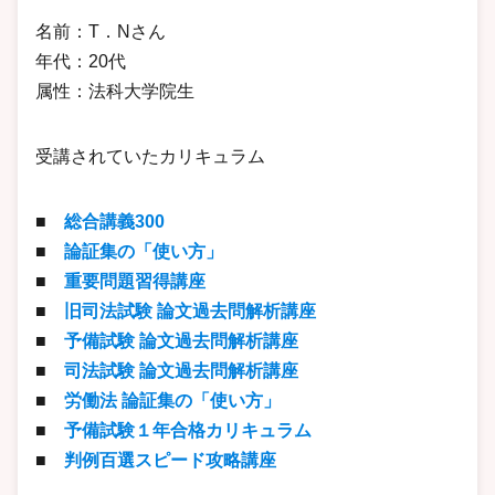
名前：T．Nさん
年代：20代
属性：法科大学院生
受講されていたカリキュラム
■
総合講義300
■
論証集の「使い方」
■
重要問題習得講座
■
旧司法試験 論文過去問解析講座
■
予備試験 論文過去問解析講座
■
司法試験 論文過去問解析講座
■
労働法 論証集の「使い方」
■
予備試験１年合格カリキュラム
■
判例百選スピード攻略講座