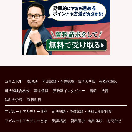
コラムTOP
勉強法
司法試験・予備試験・法科大学院 合格体験記
司法試験合格後
基本情報
実務家インタビュー
書籍
法曹
法科大学院
選択科目
アガルートアカデミーTOP
司法試験・予備試験・法科大学院対策
アガルートアカデミーとは
受講相談
資料請求・無料体験
お問合せ