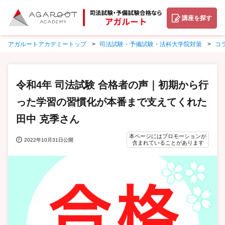
講座を探す
アガルートアカデミートップ
司法試験・予備試験・法科大学院対策
コ
令和4年 司法試験 合格者の声｜初期から行
った学習の習慣化が本番まで支えてくれた
田中 克季さん
本ページにはプロモーションが
2022年10月31日公開
含まれていることがあります