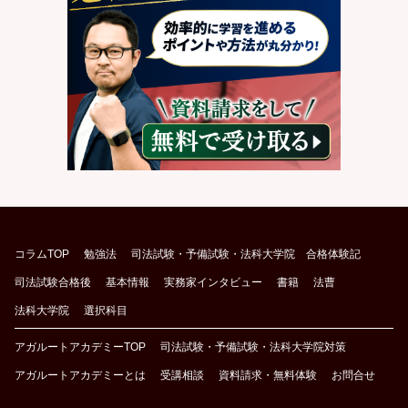
コラムTOP
勉強法
司法試験・予備試験・法科大学院 合格体験記
司法試験合格後
基本情報
実務家インタビュー
書籍
法曹
法科大学院
選択科目
アガルートアカデミーTOP
司法試験・予備試験・法科大学院対策
アガルートアカデミーとは
受講相談
資料請求・無料体験
お問合せ