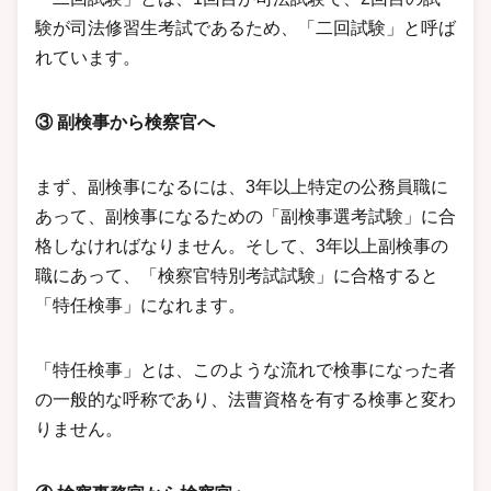
験が司法修習生考試であるため、「二回試験」と呼ば
れています。
③ 副検事から検察官へ
まず、副検事になるには、3年以上特定の公務員職に
あって、副検事になるための「副検事選考試験」に合
格しなければなりません。そして、3年以上副検事の
職にあって、「検察官特別考試試験」に合格すると
「特任検事」になれます。
「特任検事」とは、このような流れで検事になった者
の一般的な呼称であり、法曹資格を有する検事と変わ
りません。