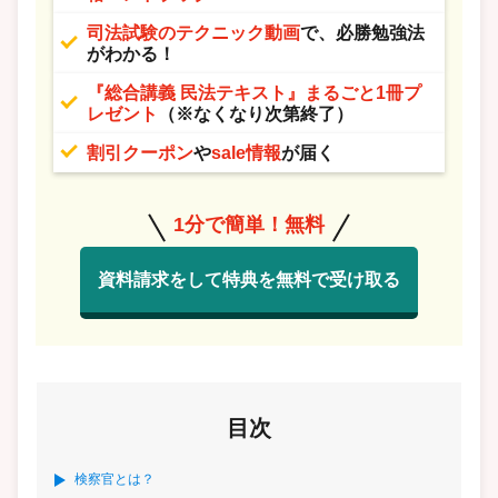
司法試験のテクニック動画
で、必勝勉強法
がわかる！
『総合講義 民法テキスト』まるごと1冊プ
レゼント
（※なくなり次第終了）
割引クーポン
や
sale情報
が届く
1分で簡単！無料
資料請求をして特典を無料で受け取る
目次
検察官とは？