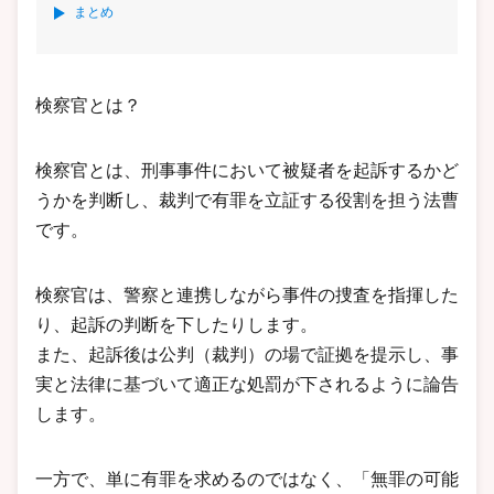
まとめ
検察官とは？
検察官とは、刑事事件において被疑者を起訴するかど
うかを判断し、裁判で有罪を立証する役割を担う法曹
です。
検察官は、警察と連携しながら事件の捜査を指揮した
り、起訴の判断を下したりします。
また、起訴後は公判（裁判）の場で証拠を提示し、事
実と法律に基づいて適正な処罰が下されるように論告
します。
一方で、単に有罪を求めるのではなく、「無罪の可能