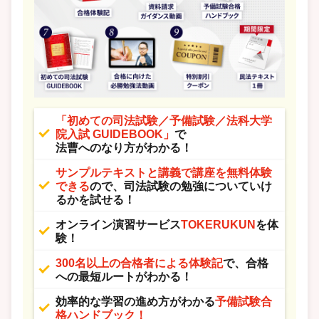
「初めての司法試験／予備試験／法科大学
院入試 GUIDEBOOK」
で
法曹へのなり方がわかる！
サンプルテキストと講義で講座を無料体験
できる
ので、
司法試験の勉強についていけ
るかを試せる！
オンライン演習サービス
TOKERUKUN
を体
験！
300名以上の合格者による体験記
で、合格
への最短ルートがわかる！
効率的な学習の進め方がわかる
予備試験合
格ハンドブック！