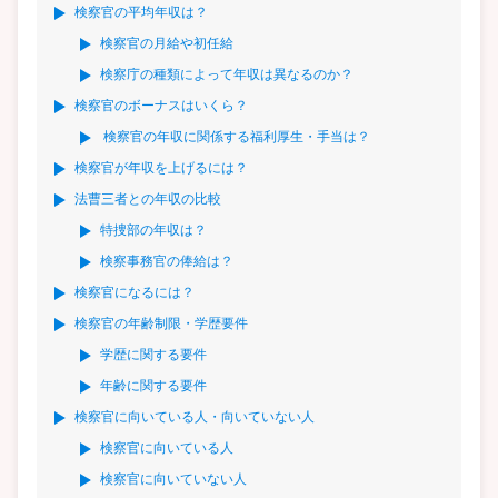
検察官の平均年収は？
検察官の月給や初任給
検察庁の種類によって年収は異なるのか？
検察官のボーナスはいくら？
検察官の年収に関係する福利厚生・手当は？
検察官が年収を上げるには？
法曹三者との年収の比較
特捜部の年収は？
検察事務官の俸給は？
検察官になるには？
検察官の年齢制限・学歴要件
学歴に関する要件
年齢に関する要件
検察官に向いている人・向いていない人
検察官に向いている人
検察官に向いていない人