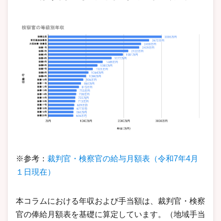
※参考：
裁判官・検察官の給与月額表（令和7年4月
１日現在）
本コラムにおける年収および手当額は、裁判官・検察
官の俸給月額表を基礎に算定しています。（地域手当