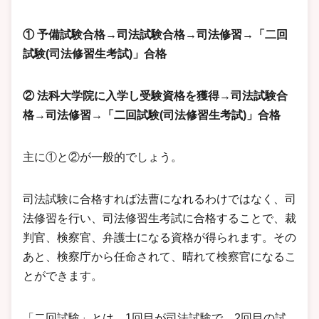
① 予備試験合格→司法試験合格→司法修習→「二回
試験(司法修習生考試)」合格
② 法科大学院に入学し受験資格を獲得→司法試験合
格→司法修習→「二回試験(司法修習生考試)」合格
主に①と②が一般的でしょう。
司法試験に合格すれば法曹になれるわけではなく、司
法修習を行い、司法修習生考試に合格することで、裁
判官、検察官、弁護士になる資格が得られます。その
あと、検察庁から任命されて、晴れて検察官になるこ
とができます。
「二回試験」とは、1回目が司法試験で、2回目の試