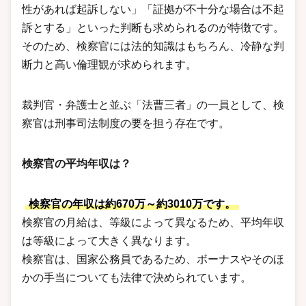
性があれば起訴しない」「証拠が不十分な場合は不起
訴とする」といった判断も求められるのが特徴です。
そのため、検察官には法的知識はもちろん、冷静な判
断力と高い倫理観が求められます。
裁判官・弁護士と並ぶ「法曹三者」の一員として、検
察官は刑事司法制度の要を担う存在です。
検察官の平均年収は？
検察官の年収は約670万～約3010万です。
検察官の月給は、等級によって異なるため、平均年収
は等級によって大きく異なります。
検察官は、国家公務員であるため、ボーナスやそのほ
かの手当についても法律で決められています。