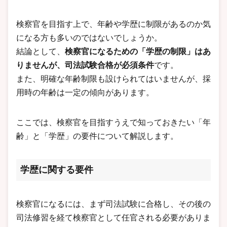
検察官を目指す上で、年齢や学歴に制限があるのか気
になる方も多いのではないでしょうか。
結論として、
検察官になるための「学歴の制限」はあ
りませんが、司法試験合格が必須条件
です。
また、明確な年齢制限も設けられてはいませんが、採
用時の年齢は一定の傾向があります。
ここでは、検察官を目指すうえで知っておきたい「年
齢」と「学歴」の要件について解説します。
学歴に関する要件
検察官になるには、まず司法試験に合格し、その後の
司法修習を経て検察官として任官される必要がありま