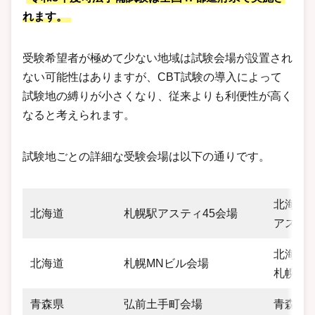
れます。
受験希望者が極めて少ない地域は試験会場が設置され
ない可能性はありますが、CBT試験の導入によって
試験地の縛りが小さくなり、従来よりも利便性が高く
なると考えられます。
試験地ごとの詳細な受験会場は以下の通りです。
北海道札
北海道
札幌駅アスティ45会場
アスティ
北海道札
北海道
札幌MNビル会場
札幌MN
青森県
弘前土手町会場
青森県弘