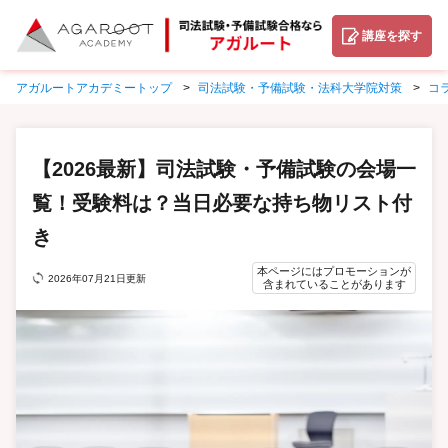
講座を探す
アガルートアカデミートップ
司法試験・予備試験・法科大学院対策
コ
【2026最新】司法試験・予備試験の会場一
覧！受験料は？当日必要な持ち物リスト付
き
本ページにはプロモーションが
2026年07月21日更新
含まれていることがあります