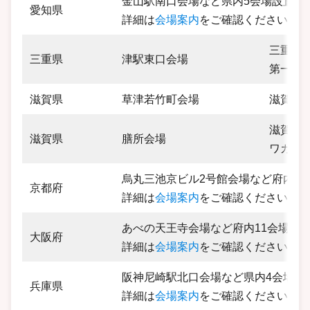
金山駅南口会場など県内5会場設置
愛知県
詳細は
会場案内
をご確認ください。
三重県津
三重県
津駅東口会場
第一ビ
滋賀県
草津若竹町会場
滋賀県草
滋賀県大
滋賀県
膳所会場
ワカヤ
烏丸三池京ビル2号館会場など府内4
京都府
詳細は
会場案内
をご確認ください。
あべの天王寺会場など府内11会場設
大阪府
詳細は
会場案内
をご確認ください。
阪神尼崎駅北口会場など県内4会場設
兵庫県
詳細は
会場案内
をご確認ください。