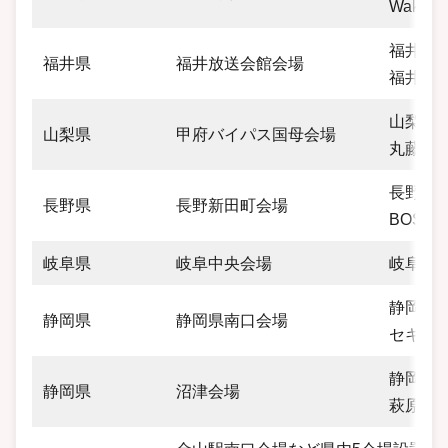
Wakit
福井県福
福井県
福井放送会館会場
福井放
山梨県甲
山梨県
甲府バイパス国母会場
丸藤ビ
長野県長
長野県
長野新田町会場
BOST
岐阜県
岐阜中央会場
岐阜県岐
静岡県静
静岡県
静岡県南口会場
セキス
静岡県沼
静岡県
沼津会場
萩原ビ