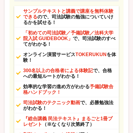
サンプルテキストと講義で講座を無料体験
できる
ので、
司法試験の勉強についていけ
るかを試せる！
「初めての司法試験／予備試験／法科大学
院入試 GUIDEBOOK」
で、司法試験のすべ
てがわかる！
オンライン演習サービス
TOKERUKUN
を体
験！
300名以上の合格者による体験記
で、合格
への最短ルートがわかる！
効率的な学習の進め方がわかる
予備試験合
格ハンドブック！
司法試験のテクニック動画
で、必勝勉強法
がわかる！
『総合講義 民法テキスト』まるごと1冊プ
レゼント
（※なくなり次第終了）