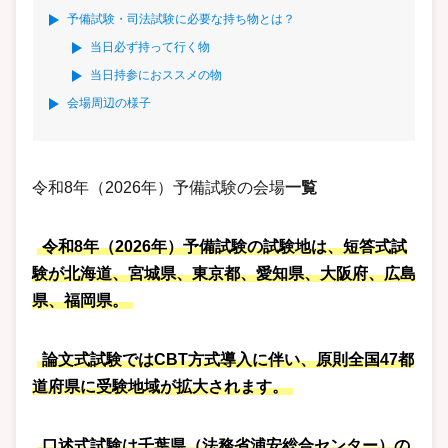
予備試験・司法試験に必要な持ち物とは？
当日必ず持って行く物
当日持参におススメの物
会場周辺の様子
令和8年（2026年）予備試験の会場
一覧
令和8年（2026年）予備試験の試験地は、短答式試
験が北海道、宮城県、東京都、愛知県、大阪府、広島
県、福岡県。
論文式試験ではCBT方式導入に伴い、原則全国47都
道府県に受験地域が拡大されます。
口述式試験は千葉県（法務省浦安総合センター）の