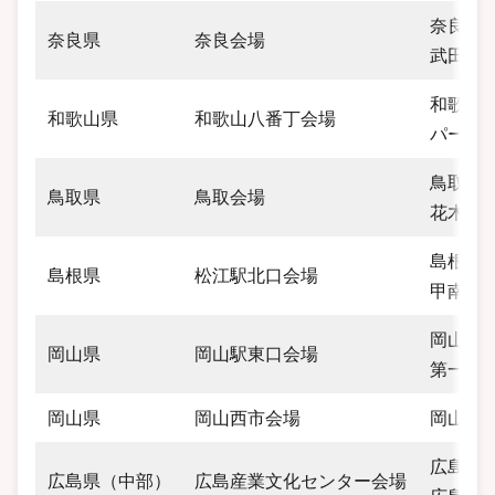
奈良県奈
奈良県
奈良会場
武田ビ
和歌山
和歌山県
和歌山八番丁会場
パーク
鳥取県鳥
鳥取県
鳥取会場
花木ビ
島根県松
島根県
松江駅北口会場
甲南ア
岡山県岡
岡山県
岡山駅東口会場
第一セ
岡山県
岡山西市会場
岡山県岡
広島県広
広島県（中部）
広島産業文化センター会場