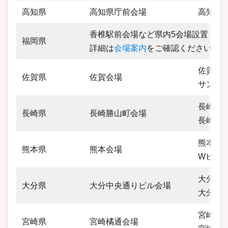
高知県
高知県庁前会場
高知県高
香椎駅前会場など県内5会場設置
福岡県
詳細は
会場案内
をご確認ください。
佐賀県佐
佐賀県
佐賀会場
サンシ
長崎県長
長崎県
長崎勝山町会場
長崎勝山
熊本県熊
熊本県
熊本会場
Wビル
大分県大
大分県
大分中央通りビル会場
大分中
宮崎県宮
宮崎県
宮崎橘通会場