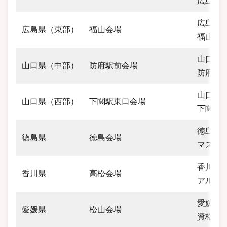
広島産
広島県福
広島県（東部）
福山会場
福山駅
山口県防
山口県（中部）
防府駅前会場
防府広総
山口県下
山口県（西部）
下関駅東口会場
下関第
徳島県徳
徳島県
徳島会場
マスダ
香川県高
香川県
高松会場
アルカ
愛媛県松
愛媛県
松山会場
資格の大