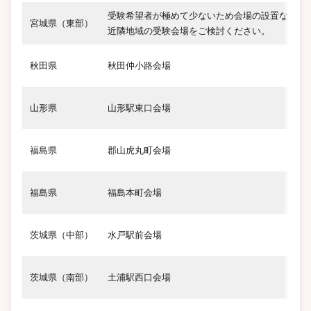
受験希望者が極めて少ないため会場の設置なし。
宮城県（東部）
近隣地域の受験会場をご検討ください。
秋田県
秋田仲小路会場
山
山形県
山形駅東口会場
福島県
郡山虎丸町会場
福島県
福島本町会場
茨城県（中部）
水戸駅前会場
茨
茨城県（南部）
土浦駅西口会場