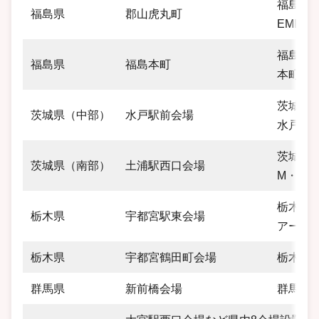
福島県郡
福島県
郡山虎丸町
EME 
福島県福
福島県
福島本町
本町ビ
茨城県水
茨城県（中部）
水戸駅前会場
水戸駅
茨城県土
茨城県（南部）
土浦駅西口会場
M・Yビ
栃木県宇
栃木県
宇都宮駅東会場
アーク
栃木県
宇都宮鶴田町会場
栃木県宇
群馬県
新前橋会場
群馬県前