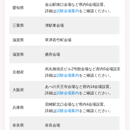
金山駅南口会場など県内6会場設置。
愛知県
詳細は
試験会場案内
をご確認ください。
三重県
津駅東会場
滋賀県
草津若竹町会場
滋
滋賀県
膳所会場
烏丸御池京ビル2号館会場など府内5会場設置。
京都府
詳細は
試験会場案内
をご確認ください。
あべの天王寺会場など府内14会場設置。
大阪府
詳細は
試験会場案内
をご確認ください。
尼崎駅北口会場など県内4会場設置。
兵庫県
詳細は
試験会場案内
をご確認ください。
奈良県
奈良会場