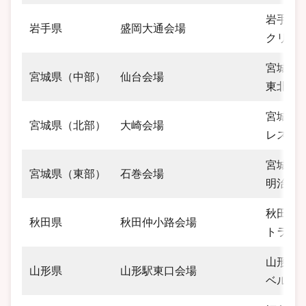
岩手県盛
岩手県
盛岡大通会場
クリエ
宮城県仙
宮城県（中部）
仙台会場
東北電
宮城県大
宮城県（北部）
大崎会場
レスター
宮城県石
宮城県（東部）
石巻会場
明治中
秋田県秋
秋田県
秋田仲小路会場
トラスト
山形県山
山形県
山形駅東口会場
ベル・