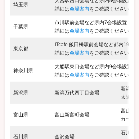
大宮駅西口会場など県内8会場設置
埼玉県
詳細は
会場案内
をご確認ください。
市川駅前会場など県内7会場設置
千葉県
詳細は
会場案内
をご確認ください。
ITcafe 飯田橋駅前会場など都内19会
東京都
詳細は
会場案内
をご確認ください。
大船駅東口会場など県内9会場設置
神奈川県
詳細は
会場案内
をご確認ください。
新潟県新
新潟県
新潟万代四丁目会場
太陽生
富山県富
富山県
富山新富町会場
カーニ
石川県金
石川県
金沢会場