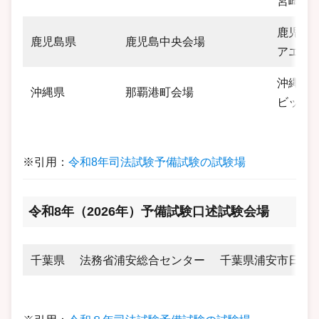
宮崎プ
鹿児島県
鹿児島県
鹿児島中央会場
アエー
沖縄県那
沖縄県
那覇港町会場
ビッグ
※引用：
令和8年司法試験予備試験の試験場
令和8年（2026年）予備試験口述試験会場
千葉県
法務省浦安総合センター
千葉県浦安市日の出2