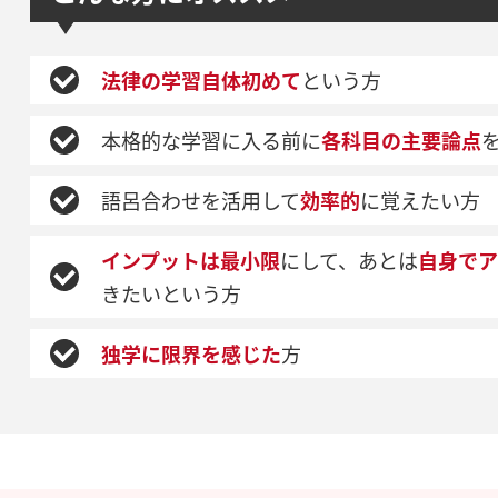
法律の学習自体初めて
という方
本格的な学習に入る前に
各科目の主要論点
語呂合わせを活用して
効率的
に覚えたい方
インプットは最小限
にして、あとは
自身でア
きたいという方
独学に限界を感じた
方