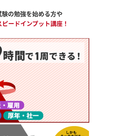
】
試験の勉強を始める方や
スピードインプット講座！