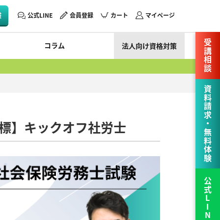
験
公式LINE
会員登録
カート
マイページ
受講相談
コラム
法人向け資格対策
資料請求・無料体験
目標】キックオフ社労士
公式LINE