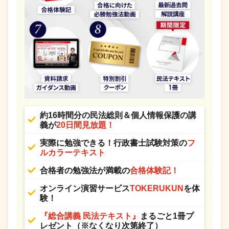
約16時間分の民法総則＆個人情報保護の講
義が
20日間見放題！
実際に勉強できる！行政書士試験対策の
フ
ルカラーテキスト
合格者の勉強法が満載の
合格体験記！
オンライン演習サービス
TOKERUKUN
を体
験！
『総合講義 民法テキスト』
まるごと1冊プ
レゼント（※なくなり次第終了）