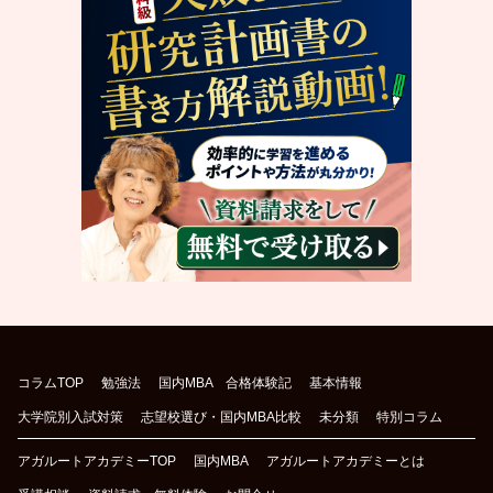
コラムTOP
勉強法
国内MBA 合格体験記
基本情報
大学院別入試対策
志望校選び・国内MBA比較
未分類
特別コラム
アガルートアカデミーTOP
国内MBA
アガルートアカデミーとは