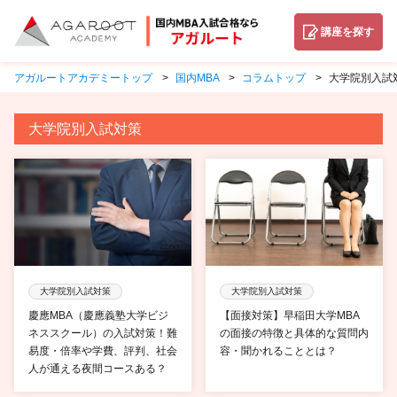
講座を探す
アガルートアカデミートップ
国内MBA
コラムトップ
大学院別入試
大学院別入試対策
大学院別入試対策
大学院別入試対策
慶應MBA（慶應義塾大学ビジ
【面接対策】早稲田大学MBA
ネススクール）の入試対策！難
の面接の特徴と具体的な質問内
易度・倍率や学費、評判、社会
容・聞かれることとは？
人が通える夜間コースある？