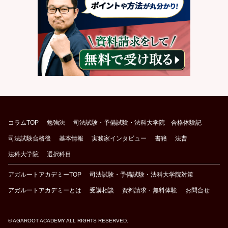
コラムTOP
勉強法
司法試験・予備試験・法科大学院 合格体験記
司法試験合格後
基本情報
実務家インタビュー
書籍
法曹
法科大学院
選択科目
アガルートアカデミーTOP
司法試験・予備試験・法科大学院対策
アガルートアカデミーとは
受講相談
資料請求・無料体験
お問合せ
© AGAROOT ACADEMY ALL RIGHTS RESERVED.