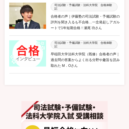
司法試験・予備試験・法科大学院 合格体験
記
合格者の声｜伊藤塾の司法試験・予備試験の
評判を聞き入るも不合格…一念発起しアガル
ートで1年短期合格！瀬尾 功さん
司法試験・予備試験・法科大学院 合格体験
記
早稲田大学法科大学院（既修）合格者の声｜
過去問の答案からよく出る分野や趣旨を読み
取れた M．Oさん