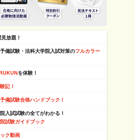
間見放題！
・予備試験・法科大学院入試対策の
フルカラー
RUKUN
を体験！
体験記！
る
予備試験合格ハンドブック！
学院入試試験の全てがわかる！
学院試験ガイドブック
ニック動画