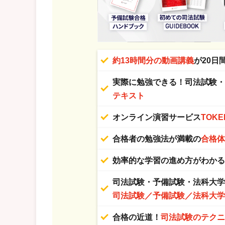
約13時間分の動画講義
が20日
実際に勉強できる！司法試験
テキスト
オンライン演習サービス
TOKE
合格者の勉強法が満載の
合格
効率的な学習の進め方がわか
司法試験・予備試験・法科大
司法試験／予備試験／法科大
合格の近道！
司法試験のテク