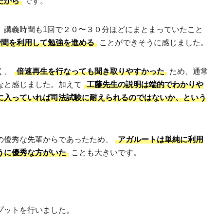
たから
です。
、講義時間も1回で２０〜３０分ほどにまとまっていたこと
時間を利用して勉強を進める
ことができそうに感じました。
く、
倍速再生を行なっても聞き取りやすかった
ため、通常
なと感じました。加えて
工藤先生の説明は端的でわかりや
に入っていれば司法試験に耐えられるのではないか、という
の優秀な先輩からであったため、
アガルートは単純に利用
うに優秀な方がいた
ことも大きいです。
プットを行いました。