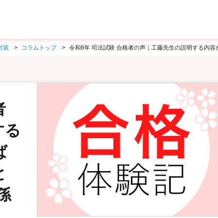
対策
コラムトップ
令和6年 司法試験 合格者の声｜工藤先生の説明する内
者
する
ば
と
孫