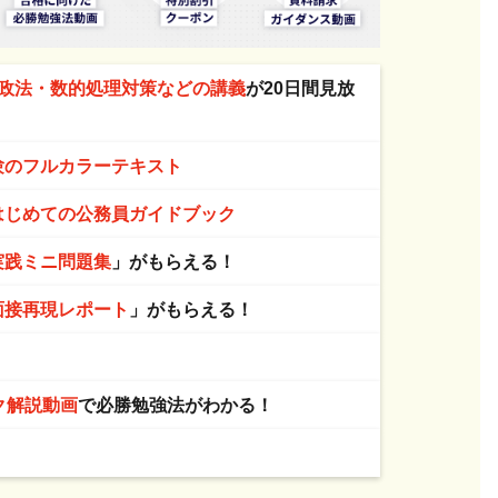
政法・数的処理対策などの講義
が20日間見放
験のフルカラーテキスト
はじめての公務員ガイドブック
実践ミニ問題集
」がもらえる！
面接再現レポート
」がもらえる！
！
ク解説動画
で必勝勉強法がわかる！