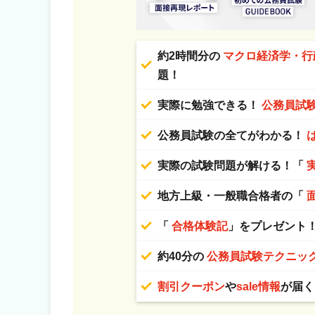
約2時間分の
マクロ経済学・行
題！
実際に勉強できる！
公務員試
公務員試験の全てがわかる！
実際の試験問題が解ける！「
地方上級・一般職合格者の「
「
合格体験記
」をプレゼント
約40分の
公務員試験テクニッ
割引クーポン
や
sale情報
が届く