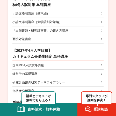
秋/冬入試対策 単科講座
小論文添削講座（基本編）
小論文添削講座（大学院別対策編）
「出願書類・研究計画書」の書き方講座
面接対策講座
【2027年4月入学目標】
カリキュラム受講生限定 単科講座
国内MBA入試攻略講座
経営学の基礎講座
研究計画書の研究テーマライブラリー
合格者分析講座
講義とテキストが
専門スタッフが
無料でもらえる！
疑問を解決！
単科講座
資料請求・無料体験
受講相談
TOEIC対策講座