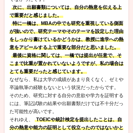
次に、出願書類については、自分の熱意を伝える上
で重要だと感じました。
特に一橋は、MBAの中でも研究を重視している側面
が強いので、研究テーマやそのテーマを設定した理由
をしっかり書けているかどうかは、教授に進学への熱
意をアピールする上で重要な部分だと思いました。
最後に資格に関しては、一橋では提出が任意で、そ
こまで比重が置かれていないようですが、私の場合は
とても重要だったと感じています。
なぜなら、私は大学の成績があまり良くなく、ゼミや
卒論執筆の経験もないという状況だったからです。
そのため、研究に対する自分の意欲や学力を証明する
には、筆記試験の結果や出願書類だけでは不十分だっ
た可能性が高いです。
それゆえ、
TOEICや統計検定を提出したことは、自
分の熱意や能力の証明として役立ったのではないかと