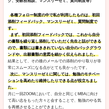
ク、受験校相談、マンスリーゼミ、質問制度等）
各種フォロー制度の中で私が利用したものは、初回
添削フィードバック、マンスリーゼミ、質問制度で
す。
まず、初回添削フィードバックでは、これから自分
の書類を繰り返し添削していただく先生と話ができる
ので、書類には書ききれていない自分のバックグラウ
ンドや、出願書類の意図を細かく伝えられました。
結果として、その後のメールでの添削のやり取りが非
常にスムーズになる点がとても良かったです。
次に、マンスリーゼミに関しては、勉強のモチベー
ションを高めたり維持したりできる点が役立ちまし
た。
月に一回ZOOMにおいて、自分と同じくMBAに向け
て高い志をもった方々と会することで、勉強のやる気
を再燃させることができました。