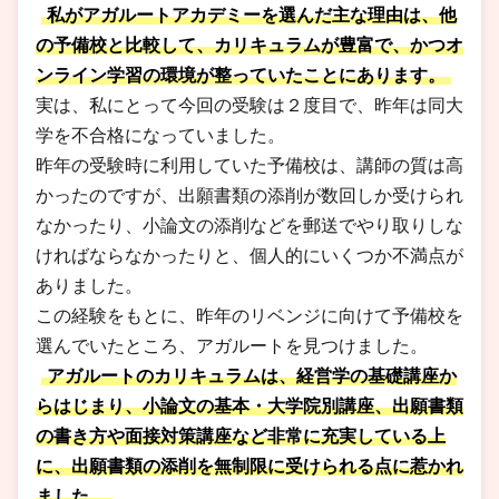
私がアガルートアカデミーを選んだ主な理由は、他
の予備校と比較して、カリキュラムが豊富で、かつオ
ンライン学習の環境が整っていたことにあります。
実は、私にとって今回の受験は２度目で、昨年は同大
学を不合格になっていました。
昨年の受験時に利用していた予備校は、講師の質は高
かったのですが、出願書類の添削が数回しか受けられ
なかったり、小論文の添削などを郵送でやり取りしな
ければならなかったりと、個人的にいくつか不満点が
ありました。
この経験をもとに、昨年のリベンジに向けて予備校を
選んでいたところ、アガルートを見つけました。
アガルートのカリキュラムは、経営学の基礎講座か
らはじまり、小論文の基本・大学院別講座、出願書類
の書き方や面接対策講座など非常に充実している上
に、出願書類の添削を無制限に受けられる点に惹かれ
ました。