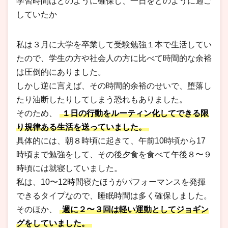
学習時間はどのように確保し、一日をどのように過ご
していたか
私は３月に大学を卒業して受験勉強１本で生活してい
たので、学生の方や社会人の方に比べて時間的な余裕
は圧倒的にありました。
しかし逆に言えば、その時間的余裕のせいで、堕落し
たり油断したりしてしまう恐れもありました。
そのため、
１日の行動をルーティン化してできる限
り規律ある生活を送っていました。
具体的には、朝８時頃に起きて、午前10時頃から17
時頃まで勉強をして、その後夕食を食べて午後８〜９
時頃には就寝していました。
私は、10〜12時間寝たほうがパフォーマンスを発揮
できるタイプなので、睡眠時間は多く確保しました。
そのほか、
週に２〜３回は軽い運動としてジョギン
グをしていました。