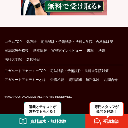
コラムTOP
勉強法
司法試験・予備試験・法科大学院 合格体験記
司法試験合格後
基本情報
実務家インタビュー
書籍
法曹
法科大学院
選択科目
アガルートアカデミーTOP
司法試験・予備試験・法科大学院対策
アガルートアカデミーとは
受講相談
資料請求・無料体験
お問合せ
© AGAROOT ACADEMY ALL RIGHTS RESERVED.
講義とテキストが
専門スタッフが
無料でもらえる！
疑問を解決！
資料請求・無料体験
受講相談